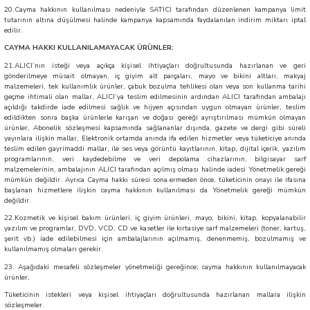
20.Cayma hakkının kullanılması nedeniyle SATICI tarafından düzenlenen kampanya limit
tutarının altına düşülmesi halinde kampanya kapsamında faydalanılan indirim miktarı iptal
edilir.
CAYMA HAKKI KULLANILAMAYACAK ÜRÜNLER:
21.ALICI’nın isteği veya açıkça kişisel ihtiyaçları doğrultusunda hazırlanan ve geri
gönderilmeye müsait olmayan, iç giyim alt parçaları, mayo ve bikini altları, makyaj
malzemeleri, tek kullanımlık ürünler, çabuk bozulma tehlikesi olan veya son kullanma tarihi
geçme ihtimali olan mallar, ALICI’ya teslim edilmesinin ardından ALICI tarafından ambalajı
açıldığı takdirde iade edilmesi sağlık ve hijyen açısından uygun olmayan ürünler, teslim
edildikten sonra başka ürünlerle karışan ve doğası gereği ayrıştırılması mümkün olmayan
ürünler, Abonelik sözleşmesi kapsamında sağlananlar dışında, gazete ve dergi gibi süreli
yayınlara ilişkin mallar, Elektronik ortamda anında ifa edilen hizmetler veya tüketiciye anında
teslim edilen gayrimaddi mallar, ile ses veya görüntü kayıtlarının, kitap, dijital içerik, yazılım
programlarının, veri kaydedebilme ve veri depolama cihazlarının, bilgisayar sarf
malzemelerinin, ambalajının ALICI tarafından açılmış olması halinde iadesi Yönetmelik gereği
mümkün değildir. Ayrıca Cayma hakkı süresi sona ermeden önce, tüketicinin onayı ile ifasına
başlanan hizmetlere ilişkin cayma hakkının kullanılması da Yönetmelik gereği mümkün
değildir.
22.Kozmetik ve kişisel bakım ürünleri, iç giyim ürünleri, mayo, bikini, kitap, kopyalanabilir
yazılım ve programlar, DVD, VCD, CD ve kasetler ile kırtasiye sarf malzemeleri (toner, kartuş,
şerit vb.) iade edilebilmesi için ambalajlarının açılmamış, denenmemiş, bozulmamış ve
kullanılmamış olmaları gerekir.
23. Aşağıdaki mesafeli sözleşmeler yönetmeliği gereğince; cayma hakkının kullanılmayacak
ürünler,
Tüketicinin istekleri veya kişisel ihtiyaçları doğrultusunda hazırlanan mallara ilişkin
sözleşmeler.