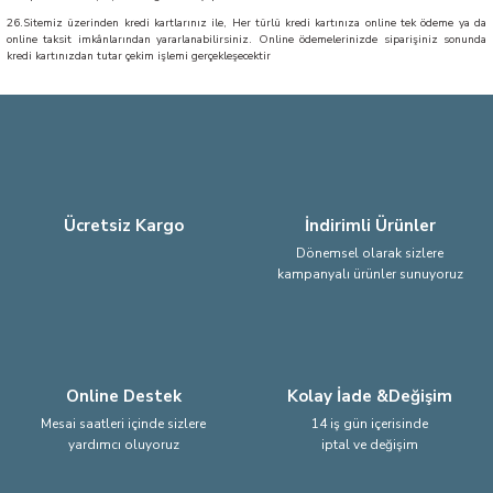
26.Sitemiz üzerinden kredi kartlarınız ile, Her türlü kredi kartınıza online tek ödeme ya da
online taksit imkânlarından yararlanabilirsiniz. Online ödemelerinizde siparişiniz sonunda
kredi kartınızdan tutar çekim işlemi gerçekleşecektir
Ücretsiz Kargo
İndirimli Ürünler
Dönemsel olarak sizlere
kampanyalı ürünler sunuyoruz
Online Destek
Kolay İade &Değişim
Mesai saatleri içinde sizlere
14 iş gün içerisinde
yardımcı oluyoruz
iptal ve değişim