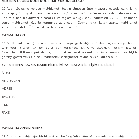
ALICININ ÜRÜNÜ KONTROL ETME YÜKÜMLÜLÜĞÜ:
10.Alıcı, sözleşme konusu mal/hizmeti teslim almadan önce muayene edecek; ezik, kırık,
ambalajı yırtılmış vb. hasarlı ve ayıplı mal/hizmeti kargo şirketinden teslim almayacaktır.
Teslim alınan mal/hizmetin hasarsız ve sağlam olduğu kabul edilecektir. ALICI , Teslimden
sonra mal/hizmeti özenle korunmak zorundadır. Cayma hakkı kullanılacaksa mal/hizmet
kullanılmamalıdır. Ürünle Fatura da iade edilmelidir.
CAYMA HAKKI:
11.ALICI; satın aldığı ürünün kendisine veya gösterdiği adresteki kişi/kuruluşa teslim
tarihinden itibaren 14 (on dört) gün içerisinde, SATICI’ya aşağıdaki iletişim bilgileri
üzerinden bildirmek şartıyla hiçbir hukuki ve cezai sorumluluk üstlenmeksizin ve hiçbir
gerekçe göstermeksizin malı reddederek sözleşmeden cayma hakkını kullanabilir.
12.SATICININ CAYMA HAKKI BİLDİRİMİ YAPILACAK İLETİŞİM BİLGİLERİ:
ŞİRKET
ADI/UNVANI:
ADRES:
EPOSTA:
TEL:
FAKS:
CAYMA HAKKININ SÜRESİ:
13.Alıcı, satın aldığı eğer bir hizmet ise, bu 14 günlük süre sözleşmenin imzalandığı tarihten