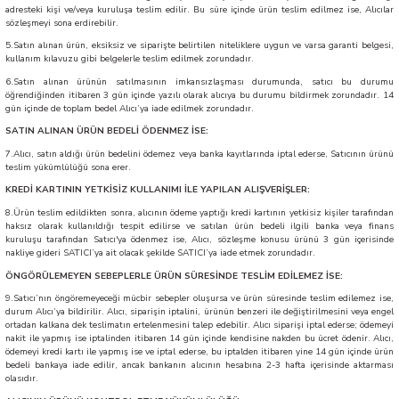
adresteki kişi ve/veya kuruluşa teslim edilir. Bu süre içinde ürün teslim edilmez ise, Alıcılar
sözleşmeyi sona erdirebilir.
5.Satın alınan ürün, eksiksiz ve siparişte belirtilen niteliklere uygun ve varsa garanti belgesi,
kullanım kılavuzu gibi belgelerle teslim edilmek zorundadır.
6.Satın alınan ürünün satılmasının imkansızlaşması durumunda, satıcı bu durumu
öğrendiğinden itibaren 3 gün içinde yazılı olarak alıcıya bu durumu bildirmek zorundadır. 14
gün içinde de toplam bedel Alıcı’ya iade edilmek zorundadır.
SATIN ALINAN ÜRÜN BEDELİ ÖDENMEZ İSE:
7.Alıcı, satın aldığı ürün bedelini ödemez veya banka kayıtlarında iptal ederse, Satıcının ürünü
teslim yükümlülüğü sona erer.
KREDİ KARTININ YETKİSİZ KULLANIMI İLE YAPILAN ALIŞVERİŞLER:
8.Ürün teslim edildikten sonra, alıcının ödeme yaptığı kredi kartının yetkisiz kişiler tarafından
haksız olarak kullanıldığı tespit edilirse ve satılan ürün bedeli ilgili banka veya finans
kuruluşu tarafından Satıcı'ya ödenmez ise, Alıcı, sözleşme konusu ürünü 3 gün içerisinde
nakliye gideri SATICI’ya ait olacak şekilde SATICI’ya iade etmek zorundadır.
ÖNGÖRÜLEMEYEN SEBEPLERLE ÜRÜN SÜRESİNDE TESLİM EDİLEMEZ İSE:
9.Satıcı’nın öngöremeyeceği mücbir sebepler oluşursa ve ürün süresinde teslim edilemez ise,
durum Alıcı’ya bildirilir. Alıcı, siparişin iptalini, ürünün benzeri ile değiştirilmesini veya engel
ortadan kalkana dek teslimatın ertelenmesini talep edebilir. Alıcı siparişi iptal ederse; ödemeyi
nakit ile yapmış ise iptalinden itibaren 14 gün içinde kendisine nakden bu ücret ödenir. Alıcı,
ödemeyi kredi kartı ile yapmış ise ve iptal ederse, bu iptalden itibaren yine 14 gün içinde ürün
bedeli bankaya iade edilir, ancak bankanın alıcının hesabına 2-3 hafta içerisinde aktarması
olasıdır.