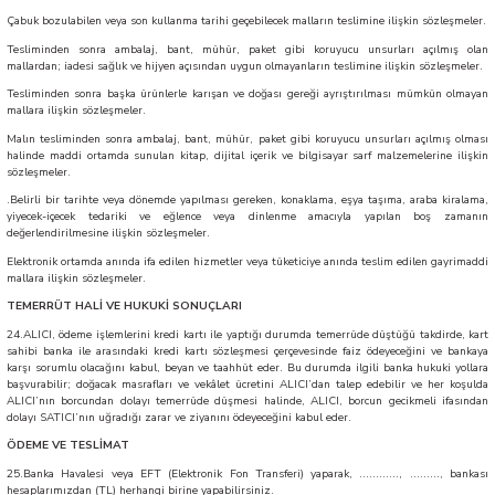
Çabuk bozulabilen veya son kullanma tarihi geçebilecek malların teslimine ilişkin sözleşmeler.
Tesliminden sonra ambalaj, bant, mühür, paket gibi koruyucu unsurları açılmış olan
mallardan; iadesi sağlık ve hijyen açısından uygun olmayanların teslimine ilişkin sözleşmeler.
Tesliminden sonra başka ürünlerle karışan ve doğası gereği ayrıştırılması mümkün olmayan
mallara ilişkin sözleşmeler.
Malın tesliminden sonra ambalaj, bant, mühür, paket gibi koruyucu unsurları açılmış olması
halinde maddi ortamda sunulan kitap, dijital içerik ve bilgisayar sarf malzemelerine ilişkin
sözleşmeler.
.Belirli bir tarihte veya dönemde yapılması gereken, konaklama, eşya taşıma, araba kiralama,
yiyecek-içecek tedariki ve eğlence veya dinlenme amacıyla yapılan boş zamanın
değerlendirilmesine ilişkin sözleşmeler.
Elektronik ortamda anında ifa edilen hizmetler veya tüketiciye anında teslim edilen gayrimaddi
mallara ilişkin sözleşmeler.
TEMERRÜT HALİ VE HUKUKİ SONUÇLARI
24.ALICI, ödeme işlemlerini kredi kartı ile yaptığı durumda temerrüde düştüğü takdirde, kart
sahibi banka ile arasındaki kredi kartı sözleşmesi çerçevesinde faiz ödeyeceğini ve bankaya
karşı sorumlu olacağını kabul, beyan ve taahhüt eder. Bu durumda ilgili banka hukuki yollara
başvurabilir; doğacak masrafları ve vekâlet ücretini ALICI’dan talep edebilir ve her koşulda
ALICI’nın borcundan dolayı temerrüde düşmesi halinde, ALICI, borcun gecikmeli ifasından
dolayı SATICI’nın uğradığı zarar ve ziyanını ödeyeceğini kabul eder.
ÖDEME VE TESLİMAT
25.Banka Havalesi veya EFT (Elektronik Fon Transferi) yaparak, ............, ........., bankası
hesaplarımızdan (TL) herhangi birine yapabilirsiniz.