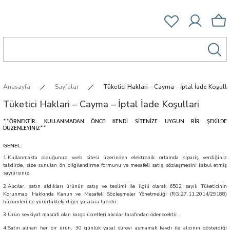
Anasayfa
Sayfalar
Tüketici Haklari – Cayma – İptal İade Koşulla
Tüketici Haklari – Cayma – İptal İade Koşullari
**ÖRNEKTİR. KULLANMADAN ÖNCE KENDİ SİTENİZE UYGUN BİR ŞEKİLDE
DÜZENLEYİNİZ**
GENEL
:
1.Kullanmakta olduğunuz web sitesi üzerinden elektronik ortamda sipariş verdiğiniz
takdirde, size sunulan ön bilgilendirme formunu ve mesafeli satış sözleşmesini kabul etmiş
sayılırsınız.
2.Alıcılar, satın aldıkları ürünün satış ve teslimi ile ilgili olarak 6502 sayılı Tüketicinin
Korunması Hakkında Kanun ve Mesafeli Sözleşmeler Yönetmeliği (RG:27.11.2014/29188)
hükümleri ile yürürlükteki diğer yasalara tabidir.
3.Ürün sevkiyat masrafı olan kargo ücretleri alıcılar tarafından ödenecektir.
4.Satın alınan her bir ürün, 30 günlük yasal süreyi aşmamak kaydı ile alıcının gösterdiği