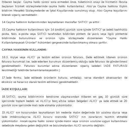
itibaren başlar. Cayma hakkı süresi sona ermeden önce, tüketicinin onayı ile hizmetin ifasına
başlanan hizmet sözleşmelerinde cayma hakkı kullanılamaz. Alıcı’ya Cayma hakkına ilişkin
bildirim Mesafeli Sözleşmelerde ve İptal Koşullarında sunulmuş olup, Alıcı Cayma koşullarını
bilerek sipariş vermektedir.
14.Cayma hakkının kullanımından kaynaklanan masraflar SATICI’ ya aittir.
15.Cayma hakkının kullanılması için 14 (ondört) günlük süre içinde SATICI' ya iadeli taahhütlü
posta, faks, e-posta veya SATICI tarafından bildirilen yöntem ile yazılı veya ilgili yöntemle
bildirimde bulunulması ve ürünün işbu sözleşmede düzenlenen "Cayma Hakkı
Kullanılamayacak Ürünler" hükümleri çerçevesinde kullanılmamış olması şarttır.
CAYMA HAKKININ KULLANIMI:
16.3. kişiye veya ALICI’ ya teslim edilen ürünün faturası, (İade edilmek istenen ürünün
faturası kurumsal ise, iade ederken kurumun düzenlemiş olduğu iade faturası ile gönderilmesi
gerekmektedir. Faturası kurumlar adına düzenlenen sipariş iadeleri İADE FATURASI
kesilmediği takdirde tamamlanamayacaktır.)
17.İade formu, İade edilecek ürünlerin kutusu, ambalajı, varsa standart aksesuarları ile
eksiksiz ve hasarsız olarak teslim edilmesi gerekmektedir.
İADE KOŞULLARI:
18.SATICI, cayma bildiriminin kendisine ulaşmasından itibaren en geç 10 günlük süre
içerisinde toplam bedeli ve ALICI’yı borç altına sokan belgeleri ALICI’ ya iade etmek ve 20
günlük süre içerisinde malı iade almakla yükümlüdür.
19.ALICI’ nın kusurundan kaynaklanan bir nedenle malın değerinde bir azalma olursa veya
iade imkânsızlaşırsa ALICI kusuru oranında SATICI’ nın zararlarını tazmin etmekle
yükümlüdür. Ancak cayma hakkı süresi içinde malın veya ürünün usulüne uygun kullanılması
sebebiyle meydana gelen değişiklik ve bozulmalardan ALICI sorumlu değildir.