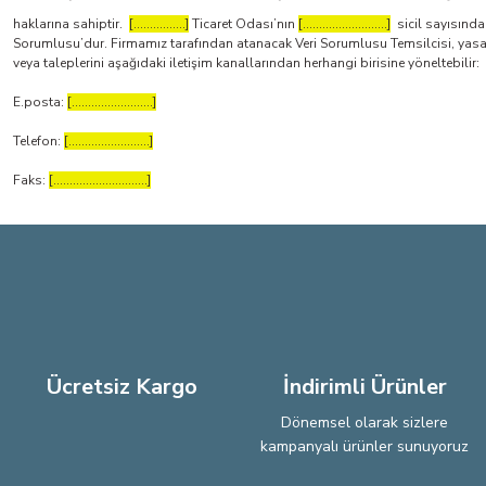
haklarına sahiptir.
[................]
Ticaret Odası’nın
[..........................]
sicil sayısında 
Sorumlusu’dur. Firmamız tarafından atanacak Veri Sorumlusu Temsilcisi, yasal al
veya taleplerini aşağıdaki iletişim kanallarından herhangi birisine yöneltebilir:
E.posta:
[.........................]
Telefon:
[.........................]
Faks:
[.............................]
Ücretsiz Kargo
İndirimli Ürünler
Dönemsel olarak sizlere
kampanyalı ürünler sunuyoruz