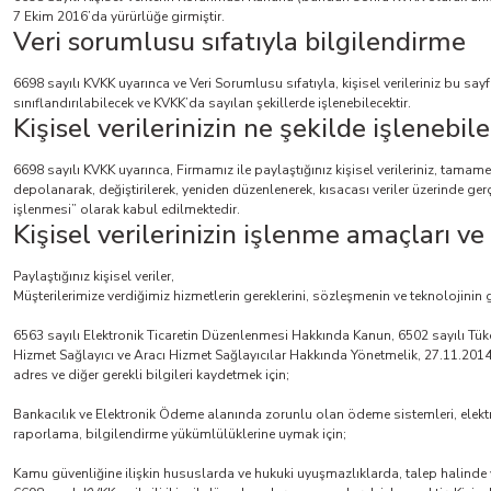
7 Ekim 2016’da yürürlüğe girmiştir.
Veri sorumlusu sıfatıyla bilgilendirme
6698 sayılı KVKK uyarınca ve Veri Sorumlusu sıfatıyla, kişisel verileriniz bu sa
sınıflandırılabilecek ve KVKK’da sayılan şekillerde işlenebilecektir.
Kişisel verilerinizin ne şekilde işlenebil
6698 sayılı KVKK uyarınca, Firmamız ile paylaştığınız kişisel verileriniz, tama
depolanarak, değiştirilerek, yeniden düzenlenerek, kısacası veriler üzerinde gerç
işlenmesi” olarak kabul edilmektedir.
Kişisel verilerinizin işlenme amaçları v
Paylaştığınız kişisel veriler,
Müşterilerimize verdiğimiz hizmetlerin gereklerini, sözleşmenin ve teknolojinin 
6563 sayılı Elektronik Ticaretin Düzenlenmesi Hakkında Kanun, 6502 sayılı Tük
Hizmet Sağlayıcı ve Aracı Hizmet Sağlayıcılar Hakkında Yönetmelik, 27.11.2014 t
adres ve diğer gerekli bilgileri kaydetmek için;
Bankacılık ve Elektronik Ödeme alanında zorunlu olan ödeme sistemleri, elekt
raporlama, bilgilendirme yükümlülüklerine uymak için;
Kamu güvenliğine ilişkin hususlarda ve hukuki uyuşmazlıklarda, talep halinde ve