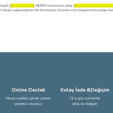
kayıtlı,
[.............................]
MERSİS numarasına sahip,
[..................................................
tyapı sağlandığında Veri Sorumluları Sicilinde ve bu belgenin bulunduğu internet 
Online Destek
Kolay İade &Değişim
Mesai saatleri içinde sizlere
14 iş gün içerisinde
yardımcı oluyoruz
iptal ve değişim