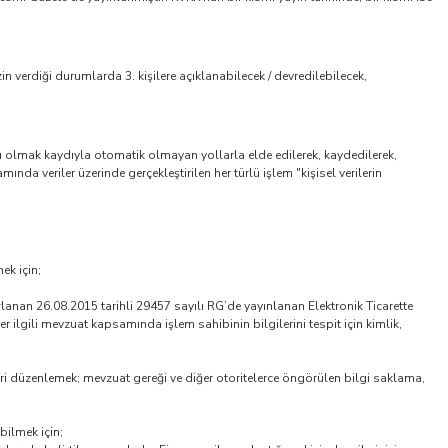
n verdiği durumlarda 3. kişilere açıklanabilecek / devredilebilecek,
ası olmak kaydıyla otomatik olmayan yollarla elde edilerek, kaydedilerek,
nda veriler üzerinde gerçekleştirilen her türlü işlem "kişisel verilerin
ek için;
anan 26.08.2015 tarihli 29457 sayılı RG’de yayınlanan Elektronik Ticarette
 ilgili mevzuat kapsamında işlem sahibinin bilgilerini tespit için kimlik,
i düzenlemek; mevzuat gereği ve diğer otoritelerce öngörülen bilgi saklama,
bilmek için;