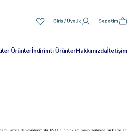
Giriş
/ Üyelik
Sepetim
ler Ürünler
İndirimli Ürünler
Hakkımızda
İletişim
smi Gazete’de yayınlanmıştır. KVKK’nun bir kısmı yayın tarihinde, bir kısmı ise