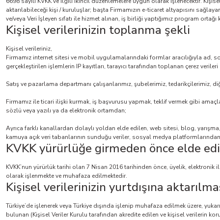
6698 sayılı KVKK ve ilgili ikincil düzenlemelere uygun olarak işlenecektir. Kişise
aktarılabileceği kişi / kuruluşlar; başta Firmamızın e-ticaret altyapısını sağlayan 
ve/veya Veri İşleyen sıfatı ile hizmet alınan, iş birliği yaptığımız program ortağı kur
Kişisel verilerinizin toplanma şekli
Kişisel verileriniz,
Firmamız internet sitesi ve mobil uygulamalarındaki formlar aracılığıyla ad, soyad
gerçekleştirilen işlemlerin IP kayıtları, tarayıcı tarafından toplanan çerez verileri
Satış ve pazarlama departmanı çalışanlarımız, şubelerimiz, tedarikçilerimiz, diğer
Firmamız ile ticari ilişki kurmak, iş başvurusu yapmak, teklif vermek gibi amaçlar
sözlü veya yazılı ya da elektronik ortamdan;
Ayrıca farklı kanallardan dolaylı yoldan elde edilen, web sitesi, blog, yarışm
kamuya açık veri tabanlarının sunduğu veriler, sosyal medya platformlarından 
KVKK yürürlüğe girmeden önce elde edile
KVKK’nun yürürlük tarihi olan 7 Nisan 2016 tarihinden önce, üyelik, elektronik i
olarak işlenmekte ve muhafaza edilmektedir.
Kişisel verilerinizin yurtdışına aktarılma
Türkiye’de işlenerek veya Türkiye dışında işlenip muhafaza edilmek üzere, yuk
bulunan (Kişisel Veriler Kurulu tarafından akredite edilen ve kişisel verilerin 