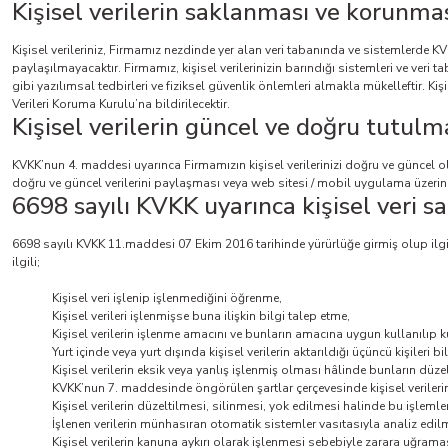
Kişisel verilerin saklanması ve korunma
Kişisel verileriniz, Firmamız nezdinde yer alan veri tabanında ve sistemlerde K
paylaşılmayacaktır. Firmamız, kişisel verilerinizin barındığı sistemleri ve veri t
gibi yazılımsal tedbirleri ve fiziksel güvenlik önlemleri almakla mükelleftir. 
Verileri Koruma Kurulu’na bildirilecektir.
Kişisel verilerin güncel ve doğru tutulm
KVKK’nun 4. maddesi uyarınca Firmamızın kişisel verilerinizi doğru ve güncel
doğru ve güncel verilerini paylaşması veya web sitesi / mobil uygulama üzeri
6698 sayılı KVKK uyarınca kişisel veri sa
6698 sayılı KVKK 11.maddesi 07 Ekim 2016 tarihinde yürürlüğe girmiş olup ilgili
ilgili;
Kişisel veri işlenip işlenmediğini öğrenme,
Kişisel verileri işlenmişse buna ilişkin bilgi talep etme,
Kişisel verilerin işlenme amacını ve bunların amacına uygun kullanılıp 
Yurt içinde veya yurt dışında kişisel verilerin aktarıldığı üçüncü kişileri bi
Kişisel verilerin eksik veya yanlış işlenmiş olması hâlinde bunların düze
KVKK’nun 7. maddesinde öngörülen şartlar çerçevesinde kişisel verilerin
Kişisel verilerin düzeltilmesi, silinmesi, yok edilmesi halinde bu işlemleri
İşlenen verilerin münhasıran otomatik sistemler vasıtasıyla analiz edilm
Kişisel verilerin kanuna aykırı olarak işlenmesi sebebiyle zarara uğrama