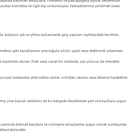
karıda belirtilen amaçlarla, Firmamız ile paylaştığınız kişisel verilerinizin
nulan hizmetler ile ilgili kişi ve kuruluşlar, faaliyetlerimizi yürütmek üzere
kullanıcı adı ve şifresi kullanılarak giriş yapılan sayfalardaki tercihleri,
 merkezi gibi kanallarımız aracılığıyla sözlü, yazılı veya elektronik ortamdan;
an kişilerden alınan, fiziki veya sanal bir ortamda, yüz yüze ya da mesafeli,
 sosyal medyadan elde edilen veriler, e-bülten okuma veya tıklama hareketleri,
ilmiş olan kişisel verileriniz de bu belgede düzenlenen şart ve koşullara uygun
K kapsamında kalmak kaydıyla ve sözleşme amaçlarına uygun olarak yurtdışında
tarılabilecektir.