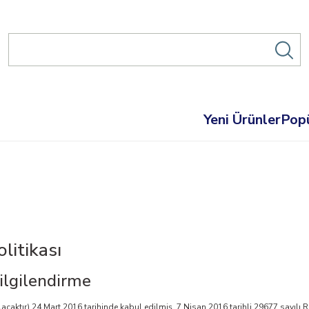
Yeni Ürünler
Popü
litikası
ilgilendirme
aktır) 24 Mart 2016 tarihinde kabul edilmiş, 7 Nisan 2016 tarihli 29677 sayılı Re