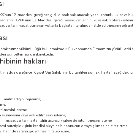
sı
VKK’nun 12. maddesi gereğince gizli olarak saklanacak; yasal zorunluluklar ve bu 
abanlarını, KVKK’nun 12. Maddesi gereği kişisel verilerin hukuka aykırı olarak işlen
Kişisel verilerin yasal olmayan yollarla başkaları tarafından elde edilmesinin öğr
ası
 olarak tutma yükümlülüğü bulunmaktadır. Bu kapsamda Firmamızın yürürlükteki me
nden güncellemesi gerekmektedir.
hibinin hakları
 madde gereğince, Kişisel Veri Sahibi’nin bu tarihten sonraki hakları aşağıdaki gi
kullanılmadığını öğrenme,
lme,
ltilmesini isteme,
 silinmesini veya yok edilmesini isteme,
n, kişisel verilerin aktarıldığı üçüncü kişilere de bildirilmesini isteme,
esi suretiyle kişinin kendisi aleyhine bir sonucun ortaya çıkmasına itiraz etme,
sı hâlinde zararın giderilmesini talep etme,