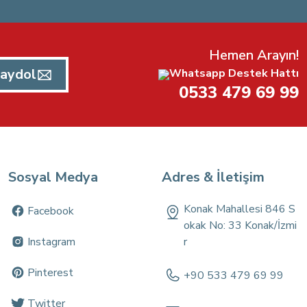
Hemen Arayın!
aydol
Whatsapp Destek Hattı
0533 479 69 99
Sosyal Medya
Adres & İletişim
Konak Mahallesi 846 S
Facebook
okak No: 33 Konak/İzmi
Instagram
r
Pinterest
+90 533 479 69 99
Twitter