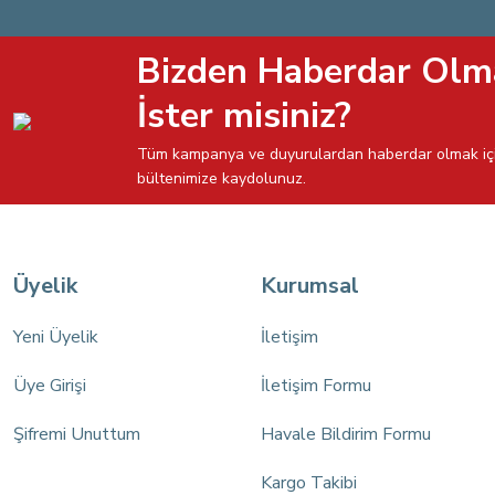
Bizden Haberdar Olm
İster misiniz?
Tüm kampanya ve duyurulardan haberdar olmak iç
bültenimize kaydolunuz.
Üyelik
Kurumsal
Yeni Üyelik
İletişim
Üye Girişi
İletişim Formu
Şifremi Unuttum
Havale Bildirim Formu
Kargo Takibi