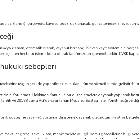
yfada açıklandığı çerçevede; kaydedilecek, saklanacak, güncellenecek, mevzuatın izi
eceği
men veya kısmen, otomatik olarak, veyahut herhangi bir veri kayıt sisteminin parç
ekleştirilen her türlü işleme konu olarak tarafımızdan işlenebilecektir. KVKK kapsamı
e hukuki sebepleri
gereklerine uygun şekilde yapabilmek, sunulan ürün ve hizmetlerimizi geliştirebilm
eticinin Korunması Hakkında Kanun ile bu düzenlemelere dayanak yapılarak hazırl
arihli ve 29188 sayılı RG’de yayınlanan Mesafeli Sözleşmeler Yönetmeliği ve diğer
ronik sözleşme veya kağıt ortamında işleme dayanak olacak tüm kayıt ve belgeler
 mevzuat gereği savcılıklara, mahkemelere ve ilgili kamu görevlilerine bilgi vere