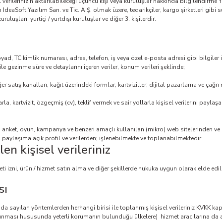
l verilerinizin aktarılabileceği üçüncü kişi veya kuruluşlar hakkında bilgilendirme Yu
IdeaSoft Yazılım San. ve Tic. A.Ş. olmak üzere, tedarikçiler, kargo şirketleri gibi su
uluşları, yurtiçi / yurtdışı kuruluşlar ve diğer 3. kişilerdir.
, TC kimlik numarası, adres, telefon, iş veya özel e-posta adresi gibi bilgiler ile; 
 ile gezinme süre ve detaylarını içeren veriler, konum verileri şeklinde;
 satış kanalları, kağıt üzerindeki formlar, kartvizitler, dijital pazarlama ve çağrı
la, kartvizit, özgeçmiş (cv), teklif vermek ve sair yollarla kişisel verilerini paylaş
a, anket, oyun, kampanya ve benzeri amaçlı kullanılan (mikro) web sitelerinden ve
paylaşıma açık profil ve verilerden; işlenebilmekte ve toplanabilmektedir.
n kişisel verileriniz
leti izni, ürün / hizmet satın alma ve diğer şekillerde hukuka uygun olarak elde ed
sı
arıda sayılan yöntemlerden herhangi birisi ile toplanmış kişisel verileriniz KVK
korunması hususunda yeterli korumanın bulunduğu ülkelere) hizmet aracılarına da ak