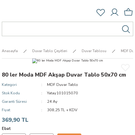
Anasayfa
Duvar Tablo Çeşitleri
Duvar Tablosu
MDF Duv
80 ler Moda MDF Akşap Duvar Tablo 50x70 cm
Kategori
MDF Duvar Tablo
Stok Kodu
Yatay101015070
Garanti Süresi
24 Ay
Fiyat
308,25 TL + KDV
369,90 TL
Ebat