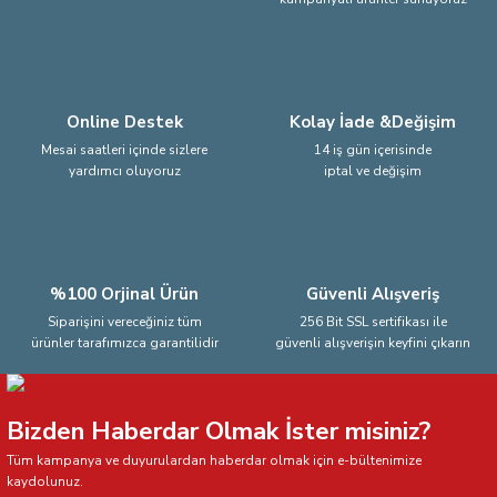
Ürün fiyatı diğer sitelerden daha pahalı.
Bu ürüne benzer farklı alternatifler olmalı.
Online Destek
Kolay İade &Değişim
Mesai saatleri içinde sizlere
14 iş gün içerisinde
yardımcı oluyoruz
iptal ve değişim
Gönder
%100 Orjinal Ürün
Güvenli Alışveriş
Siparişini vereceğiniz tüm
256 Bit SSL sertifikası ile
ürünler tarafımızca garantilidir
güvenli alışverişin keyfini çıkarın
Bizden Haberdar Olmak İster misiniz?
Tüm kampanya ve duyurulardan haberdar olmak için e-bültenimize
kaydolunuz.