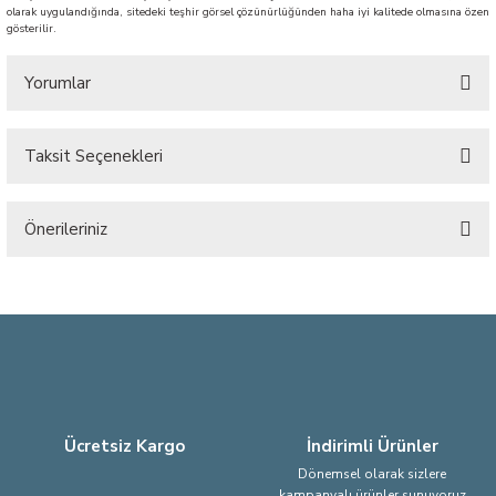
olarak uygulandığında, sitedeki teşhir görsel çözünürlüğünden haha iyi kalitede olmasına özen
gösterilir.
Yorumlar
Taksit Seçenekleri
Bu ürüne ilk yorumu siz yapın!
Önerileriniz
Yorum Yaz
Bu ürünün fiyat bilgisi, resim, ürün açıklamalarında ve diğer konularda
yetersiz gördüğünüz noktaları öneri formunu kullanarak tarafımıza
iletebilirsiniz.
Görüş ve önerileriniz için teşekkür ederiz.
Ürün resmi kalitesiz, bozuk veya görüntülenemiyor.
Ürün açıklamasında eksik bilgiler bulunuyor.
Ücretsiz Kargo
İndirimli Ürünler
Ürün bilgilerinde hatalar bulunuyor.
Dönemsel olarak sizlere
kampanyalı ürünler sunuyoruz