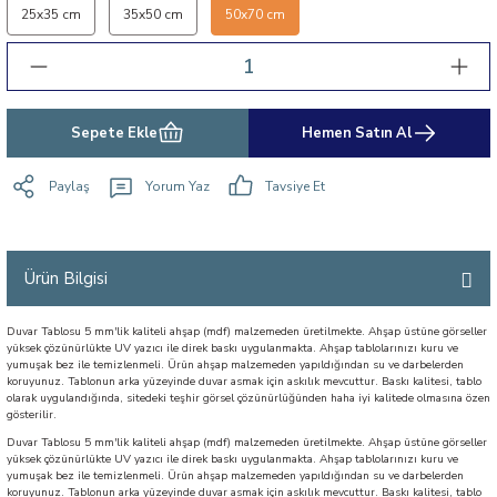
25x35 cm
35x50 cm
50x70 cm
Sepete Ekle
Hemen Satın Al
Paylaş
Yorum Yaz
Tavsiye Et
Ürün Bilgisi
Duvar Tablosu 5 mm'lik kaliteli ahşap (mdf) malzemeden üretilmekte. Ahşap üstüne görseller
yüksek çözünürlükte UV yazıcı ile direk baskı uygulanmakta. Ahşap tablolarınızı kuru ve
yumuşak bez ile temizlenmeli. Ürün ahşap malzemeden yapıldığından su ve darbelerden
koruyunuz. Tablonun arka yüzeyinde duvar asmak için askılık mevcuttur. Baskı kalitesi, tablo
olarak uygulandığında, sitedeki teşhir görsel çözünürlüğünden haha iyi kalitede olmasına özen
gösterilir.
Duvar Tablosu 5 mm'lik kaliteli ahşap (mdf) malzemeden üretilmekte. Ahşap üstüne görseller
yüksek çözünürlükte UV yazıcı ile direk baskı uygulanmakta. Ahşap tablolarınızı kuru ve
yumuşak bez ile temizlenmeli. Ürün ahşap malzemeden yapıldığından su ve darbelerden
koruyunuz. Tablonun arka yüzeyinde duvar asmak için askılık mevcuttur. Baskı kalitesi, tablo