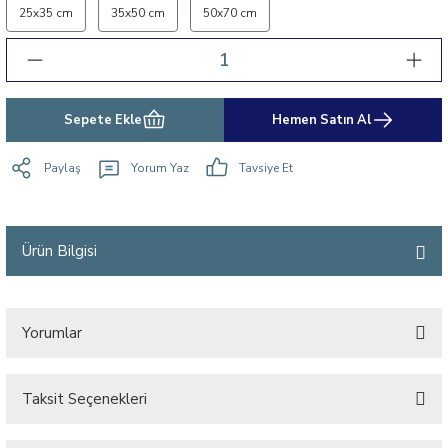
25x35 cm
35x50 cm
50x70 cm
Sepete Ekle
Hemen Satın Al
Paylaş
Yorum Yaz
Tavsiye Et
Ürün Bilgisi
Yorumlar
Taksit Seçenekleri
Bu ürüne ilk yorumu siz yapın!