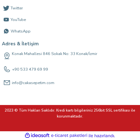
Twitter
YouTube
WhatsApp
Adres & İletişim
Konak Mahallesi 846 Sokak No: 33 Konak/İzmir
+90 533 479 69 99
info@cakasepetim.com
2023 © Tüm Hakları Saklıdır. Kredi kartı bilgileriniz 256bit SSL sertifikası ile
korunmaktadır.
ideasoft
ile
e-
hazırlandı.