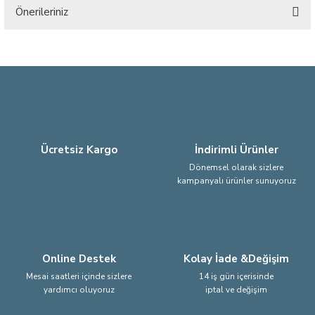
Önerileriniz
Yorum Yaz
Bu ürünün fiyat bilgisi, resim, ürün açıklamalarında ve diğer konularda
yetersiz gördüğünüz noktaları öneri formunu kullanarak tarafımıza
iletebilirsiniz.
Görüş ve önerileriniz için teşekkür ederiz.
Ürün resmi kalitesiz, bozuk veya görüntülenemiyor.
Ürün açıklamasında eksik bilgiler bulunuyor.
Ücretsiz Kargo
İndirimli Ürünler
Ürün bilgilerinde hatalar bulunuyor.
Dönemsel olarak sizlere
kampanyalı ürünler sunuyoruz
Ürün fiyatı diğer sitelerden daha pahalı.
Bu ürüne benzer farklı alternatifler olmalı.
Online Destek
Kolay İade &Değişim
Mesai saatleri içinde sizlere
14 iş gün içerisinde
yardımcı oluyoruz
iptal ve değişim
Gönder