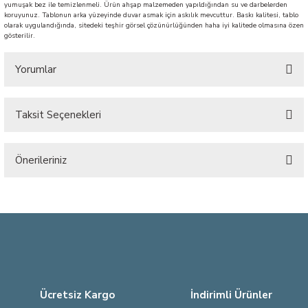
yumuşak bez ile temizlenmeli. Ürün ahşap malzemeden yapıldığından su ve darbelerden
koruyunuz. Tablonun arka yüzeyinde duvar asmak için askılık mevcuttur. Baskı kalitesi, tablo
olarak uygulandığında, sitedeki teşhir görsel çözünürlüğünden haha iyi kalitede olmasına özen
gösterilir.
Yorumlar
Taksit Seçenekleri
Bu ürüne ilk yorumu siz yapın!
Önerileriniz
Yorum Yaz
Bu ürünün fiyat bilgisi, resim, ürün açıklamalarında ve diğer konularda
yetersiz gördüğünüz noktaları öneri formunu kullanarak tarafımıza
iletebilirsiniz.
Görüş ve önerileriniz için teşekkür ederiz.
Ürün resmi kalitesiz, bozuk veya görüntülenemiyor.
Ürün açıklamasında eksik bilgiler bulunuyor.
Ücretsiz Kargo
İndirimli Ürünler
Ürün bilgilerinde hatalar bulunuyor.