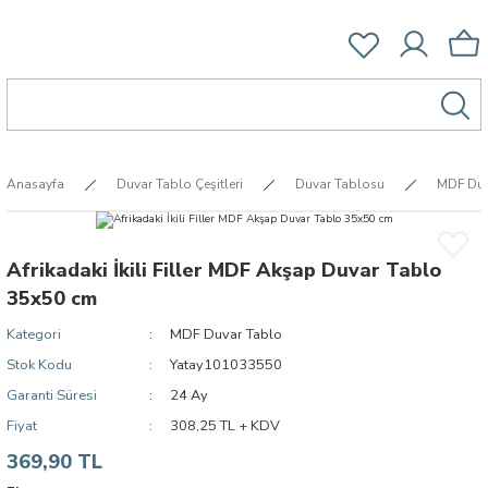
Anasayfa
Duvar Tablo Çeşitleri
Duvar Tablosu
MDF Duv
Afrikadaki İkili Filler MDF Akşap Duvar Tablo
35x50 cm
Kategori
MDF Duvar Tablo
Stok Kodu
Yatay101033550
Garanti Süresi
24 Ay
Fiyat
308,25 TL + KDV
369,90 TL