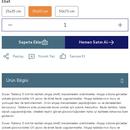
Ebat
25x35 cm
35x50 cm
50x70 cm
Sepete Ekle
Hemen Satın Al
Paylaş
Yorum Yaz
Tavsiye Et
Ürün Bilgisi
Duvar Tablosu 5 mm'lik kaliteli ahşap (mdf) malzemeden üretilmekte. Ahşap üstüne görseller
yüksek çözünürlükte UV yazıcı ile direk baskı uygulanmakta. Ahşap tablolarınızı kuru ve
yumuşak bez ile temizlenmeli. Ürün ahşap malzemeden yapıldığından su ve darbelerden
koruyunuz. Tablonun arka yüzeyinde duvar asmak için askılık mevcuttur. Baskı kalitesi, tablo
olarak uygulandığında, sitedeki teşhir görsel çözünürlüğünden haha iyi kalitede olmasına özen
gösterilir.
Duvar Tablosu 5 mm'lik kaliteli ahşap (mdf) malzemeden üretilmekte. Ahşap üstüne görseller
yüksek çözünürlükte UV yazıcı ile direk baskı uygulanmakta. Ahşap tablolarınızı kuru ve