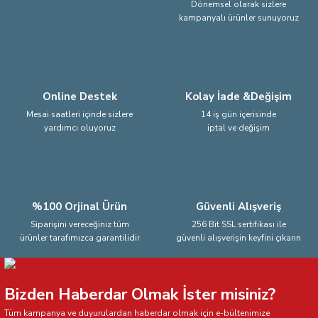
Dönemsel olarak sizlere
kampanyalı ürünler sunuyoruz
Ürün fiyatı diğer sitelerden daha pahalı.
Bu ürüne benzer farklı alternatifler olmalı.
Online Destek
Kolay İade &Değişim
Mesai saatleri içinde sizlere
14 iş gün içerisinde
yardımcı oluyoruz
iptal ve değişim
Gönder
%100 Orjinal Ürün
Güvenli Alışveriş
Siparişini vereceğiniz tüm
256 Bit SSL sertifikası ile
ürünler tarafımızca garantilidir
güvenli alışverişin keyfini çıkarın
Bizden Haberdar Olmak İster misiniz?
Tüm kampanya ve duyurulardan haberdar olmak için e-bültenimize