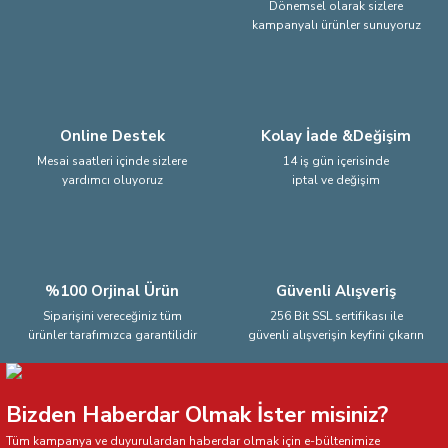
Dönemsel olarak sizlere
kampanyalı ürünler sunuyoruz
Ürün fiyatı diğer sitelerden daha pahalı.
Bu ürüne benzer farklı alternatifler olmalı.
Online Destek
Kolay İade &Değişim
Mesai saatleri içinde sizlere
14 iş gün içerisinde
yardımcı oluyoruz
iptal ve değişim
Gönder
%100 Orjinal Ürün
Güvenli Alışveriş
Siparişini vereceğiniz tüm
256 Bit SSL sertifikası ile
ürünler tarafımızca garantilidir
güvenli alışverişin keyfini çıkarın
Bizden Haberdar Olmak İster misiniz?
Tüm kampanya ve duyurulardan haberdar olmak için e-bültenimize