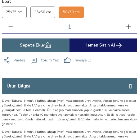
Ebat
25x35 cm
35x50 cm
50x70 cm
Sepete Ekle
Hemen Satın Al
Paylaş
Yorum Yaz
Tavsiye Et
Ürün Bilgisi
Duvar Tablosu 5 mm'lik kaliteli ahşap (mdf) malzemeden üretilmekte. Ahşap üstüne görseller
yüksek çözünürlükte UV yazıcı ile direk baskı uygulanmakta. Ahşap tablolarınızı kuru ve
yumuşak bez ile temizlenmeli. Ürün ahşap malzemeden yapıldığından su ve darbelerden
koruyunuz. Tablonun arka yüzeyinde duvar asmak için askılık mevcuttur. Baskı kalitesi, tablo
olarak uygulandığında, sitedeki teşhir görsel çözünürlüğünden haha iyi kalitede olmasına özen
gösterilir.
Duvar Tablosu 5 mm'lik kaliteli ahşap (mdf) malzemeden üretilmekte. Ahşap üstüne görseller
yüksek çözünürlükte UV yazıcı ile direk baskı uygulanmakta. Ahşap tablolarınızı kuru ve