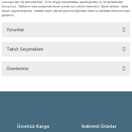
yumuşak bez ile temizlenmeli. Ürün ahşap malzemeden yapıldığından su ve darbelerden
koruyunuz. Tablonun arka yüzeyinde duvar asmak için askılık mevcuttur. Baskı kalitesi, tablo
olarak uygulandığında, sitedeki teşhir görsel çözünürlüğünden haha iyi kalitede olmasına özen
gösterilir.
Yorumlar
Taksit Seçenekleri
Bu ürüne ilk yorumu siz yapın!
Önerileriniz
Yorum Yaz
Bu ürünün fiyat bilgisi, resim, ürün açıklamalarında ve diğer konularda
yetersiz gördüğünüz noktaları öneri formunu kullanarak tarafımıza
iletebilirsiniz.
Görüş ve önerileriniz için teşekkür ederiz.
Ürün resmi kalitesiz, bozuk veya görüntülenemiyor.
Ürün açıklamasında eksik bilgiler bulunuyor.
Ücretsiz Kargo
İndirimli Ürünler
Ürün bilgilerinde hatalar bulunuyor.