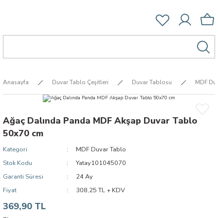
Anasayfa
Duvar Tablo Çeşitleri
Duvar Tablosu
MDF Duv
Ağaç Dalında Panda MDF Akşap Duvar Tablo
50x70 cm
Kategori
MDF Duvar Tablo
Stok Kodu
Yatay101045070
Garanti Süresi
24 Ay
Fiyat
308,25 TL + KDV
369,90 TL