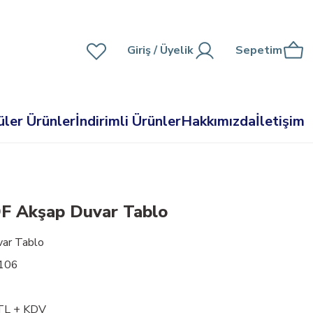
Giriş
/ Üyelik
Sepetim
ler Ürünler
İndirimli Ürünler
Hakkımızda
İletişim
DF Akşap Duvar Tablo
ar Tablo
106
TL + KDV