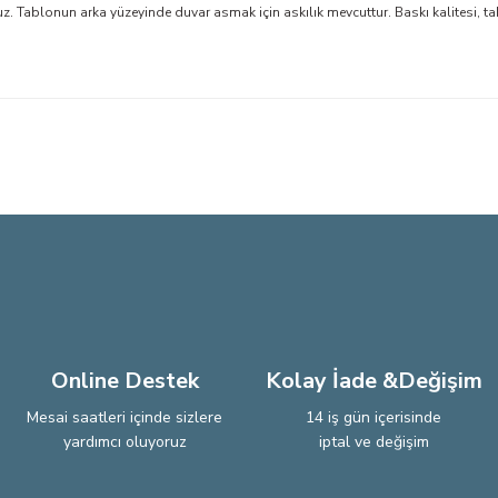
Tablonun arka yüzeyinde duvar asmak için askılık mevcuttur. Baskı kalitesi, ta
larda yetersiz gördüğünüz noktaları öneri formunu kullanarak tarafımıza iletebi
Bu ürüne ilk yorumu siz yapın!
Yorum Yaz
Online Destek
Kolay İade &Değişim
Mesai saatleri içinde sizlere
14 iş gün içerisinde
yardımcı oluyoruz
iptal ve değişim