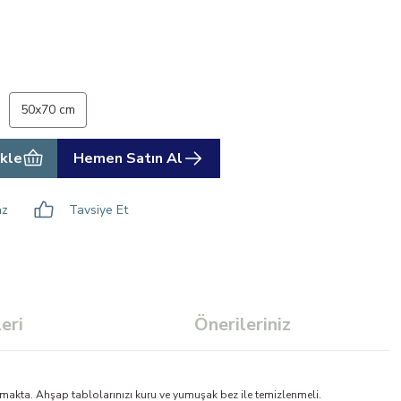
50x70 cm
kle
Hemen Satın Al
az
Tavsiye Et
eri
Önerileriniz
makta. Ahşap tablolarınızı kuru ve yumuşak bez ile temizlenmeli.