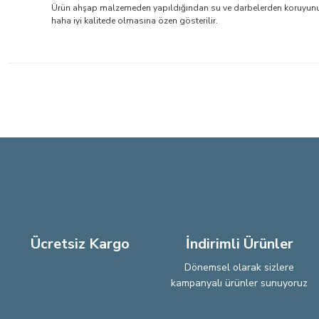
Ürün ahşap malzemeden yapıldığından su ve darbelerden koruyunuz. 
haha iyi kalitede olmasına özen gösterilir.
Bu ürünün fiyat bilgisi, resim, ürün açıklamalarında ve diğer konu
Görüş ve önerileriniz için teşekkür ederiz.
Ürün resmi kalitesiz, bozuk veya görüntülenemiyor.
Ürün açıklamasında eksik bilgiler bulunuyor.
Ürün bilgilerinde hatalar bulunuyor.
Ürün fiyatı diğer sitelerden daha pahalı.
Bu ürüne benzer farklı alternatifler olmalı.
Ücretsiz Kargo
İndirimli Ürünler
Dönemsel olarak sizlere
kampanyalı ürünler sunuyoruz