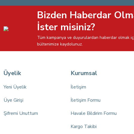
Bizden Haberdar Olm
İster misiniz?
Tüm kampanya ve duyurulardan haberdar olmak iç
bültenimize kaydolunuz.
Üyelik
Kurumsal
Yeni Üyelik
İletişim
Üye Girişi
İletişim Formu
Şifremi Unuttum
Havale Bildirim Formu
Kargo Takibi