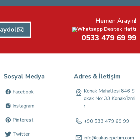
Hemen Arayın!
aydol
Whatsapp Destek Hattı
0533 479 69 99
Sosyal Medya
Adres & İletişim
Konak Mahallesi 846 S
Facebook
okak No: 33 Konak/İzmi
Instagram
r
Pinterest
+90 533 479 69 99
Twitter
info@cakasepetim.com