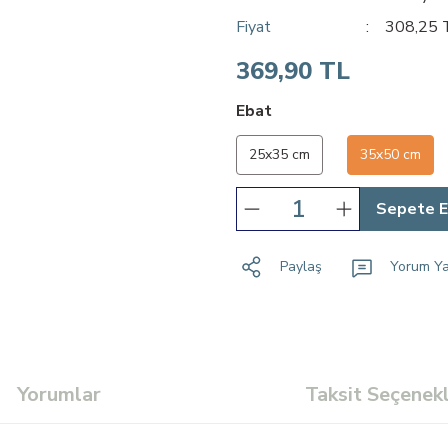
Fiyat
308,25 
369,90 TL
Ebat
25x35 cm
35x50 cm
Sepete E
Paylaş
Yorum Y
Yorumlar
Taksit Seçenekl