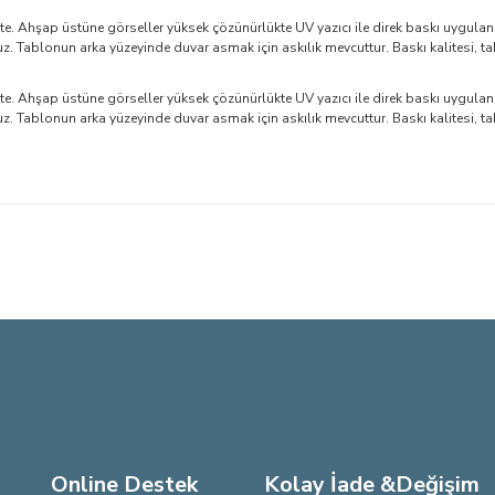
. Ahşap üstüne görseller yüksek çözünürlükte UV yazıcı ile direk baskı uygulan
Tablonun arka yüzeyinde duvar asmak için askılık mevcuttur. Baskı kalitesi, ta
. Ahşap üstüne görseller yüksek çözünürlükte UV yazıcı ile direk baskı uygulan
Tablonun arka yüzeyinde duvar asmak için askılık mevcuttur. Baskı kalitesi, ta
larda yetersiz gördüğünüz noktaları öneri formunu kullanarak tarafımıza iletebi
Bu ürüne ilk yorumu siz yapın!
Yorum Yaz
Online Destek
Kolay İade &Değişim