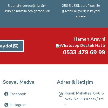
Siparişini vereceğiniz tüm
256 Bit SSL sertifikası ile
ürünler tarafımızca garantilidir
güvenli alışverişin keyfini
çıkarın
Hemen Arayın!
aydol
Whatsapp Destek Hattı
0533 479 69 99
Sosyal Medya
Adres & İletişim
Konak Mahallesi 846 S
Facebook
okak No: 33 Konak/İzmi
Instagram
r