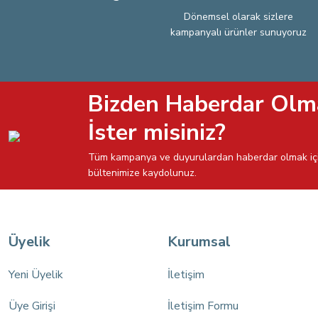
Dönemsel olarak sizlere
kampanyalı ürünler sunuyoruz
Bizden Haberdar Olm
İster misiniz?
Tüm kampanya ve duyurulardan haberdar olmak iç
bültenimize kaydolunuz.
Üyelik
Kurumsal
Yeni Üyelik
İletişim
Üye Girişi
İletişim Formu