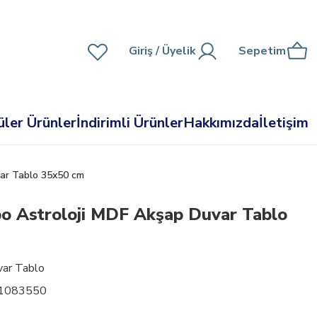
Giriş
/ Üyelik
Sepetim
ler Ürünler
İndirimli Ürünler
Hakkımızda
İletişim
ar Tablo 35x50 cm
o Astroloji MDF Akşap Duvar Tablo
ar Tablo
01083550