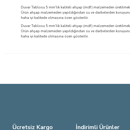
Duvar Tablosu 5 mm'lik kaliteli ahşap (mdf) malzemeden üretilmekte
Ürün ahşap malzemeden yapıldığından su ve darbelerden koruyunuz. 
haha iyi kalitede olmasına özen gösterilir.
Duvar Tablosu 5 mm'lik kaliteli ahşap (mdf) malzemeden üretilmekte
Ürün ahşap malzemeden yapıldığından su ve darbelerden koruyunuz. 
haha iyi kalitede olmasına özen gösterilir.
Bu ürünün fiyat bilgisi, resim, ürün açıklamalarında ve diğer konu
Görüş ve önerileriniz için teşekkür ederiz.
Ürün resmi kalitesiz, bozuk veya görüntülenemiyor.
Ürün açıklamasında eksik bilgiler bulunuyor.
Ürün bilgilerinde hatalar bulunuyor.
Ürün fiyatı diğer sitelerden daha pahalı.
Bu ürüne benzer farklı alternatifler olmalı.
Ücretsiz Kargo
İndirimli Ürünler