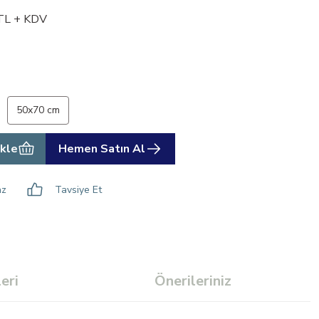
TL + KDV
50x70 cm
kle
Hemen Satın Al
az
Tavsiye Et
eri
Önerileriniz