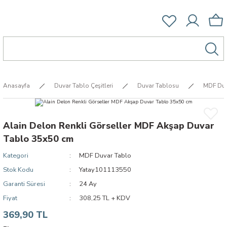
Anasayfa
Duvar Tablo Çeşitleri
Duvar Tablosu
MDF Duv
Alain Delon Renkli Görseller MDF Akşap Duvar
Tablo 35x50 cm
Kategori
MDF Duvar Tablo
Stok Kodu
Yatay101113550
Garanti Süresi
24 Ay
Fiyat
308,25 TL + KDV
369,90 TL