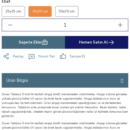
Ebat
25x35 cm
35x50 cm
50x70 cm
Sepete Ekle
Hemen Satın Al
Paylaş
Yorum Yaz
Tavsiye Et
Ürün Bilgisi
Duvar Tablosu 5 mm'lik kaliteli ahşap (mdf) malzemeden üretilmekte. Ahşap üstüne görseller
yüksek çözünürlükte UV yazıcı ile direk baskı uygulanmakta. Ahşap tablolarınızı kuru ve
yumuşak bez ile temizlenmeli. Ürün ahşap malzemeden yapıldığından su ve darbelerden
koruyunuz. Tablonun arka yüzeyinde duvar asmak için askılık mevcuttur. Baskı kalitesi, tablo
olarak uygulandığında, sitedeki teşhir görsel çözünürlüğünden haha iyi kalitede olmasına özen
gösterilir.
Duvar Tablosu 5 mm'lik kaliteli ahşap (mdf) malzemeden üretilmekte. Ahşap üstüne görseller
yüksek çözünürlükte UV yazıcı ile direk baskı uygulanmakta. Ahşap tablolarınızı kuru ve