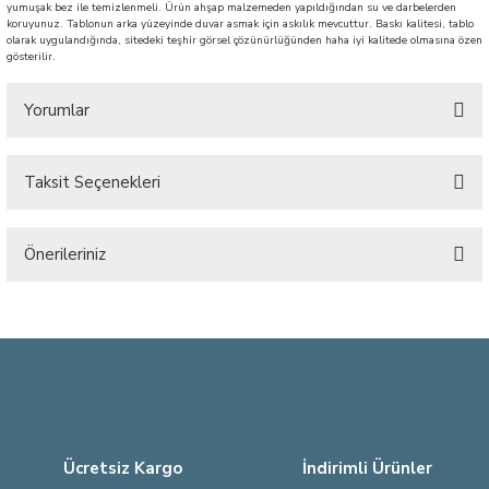
yumuşak bez ile temizlenmeli. Ürün ahşap malzemeden yapıldığından su ve darbelerden
koruyunuz. Tablonun arka yüzeyinde duvar asmak için askılık mevcuttur. Baskı kalitesi, tablo
olarak uygulandığında, sitedeki teşhir görsel çözünürlüğünden haha iyi kalitede olmasına özen
gösterilir.
Yorumlar
Taksit Seçenekleri
Bu ürüne ilk yorumu siz yapın!
Önerileriniz
Yorum Yaz
Bu ürünün fiyat bilgisi, resim, ürün açıklamalarında ve diğer konularda
yetersiz gördüğünüz noktaları öneri formunu kullanarak tarafımıza
iletebilirsiniz.
Görüş ve önerileriniz için teşekkür ederiz.
Ürün resmi kalitesiz, bozuk veya görüntülenemiyor.
Ürün açıklamasında eksik bilgiler bulunuyor.
Ücretsiz Kargo
İndirimli Ürünler
Ürün bilgilerinde hatalar bulunuyor.