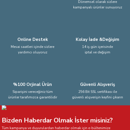
Dönemsel olarak sizlere
kampanyalı ürünler sunuyoruz
Ürün fiyatı diğer sitelerden daha pahalı.
Bu ürüne benzer farklı alternatifler olmalı.
Online Destek
Kolay İade &Değişim
Mesai saatleri içinde sizlere
14 iş gün içerisinde
yardımcı oluyoruz
iptal ve değişim
Gönder
%100 Orjinal Ürün
Güvenli Alışveriş
Siparişini vereceğiniz tüm
256 Bit SSL sertifikası ile
ürünler tarafımızca garantilidir
güvenli alışverişin keyfini çıkarın
Bizden Haberdar Olmak İster misiniz?
Tüm kampanya ve duyurulardan haberdar olmak için e-bültenimize