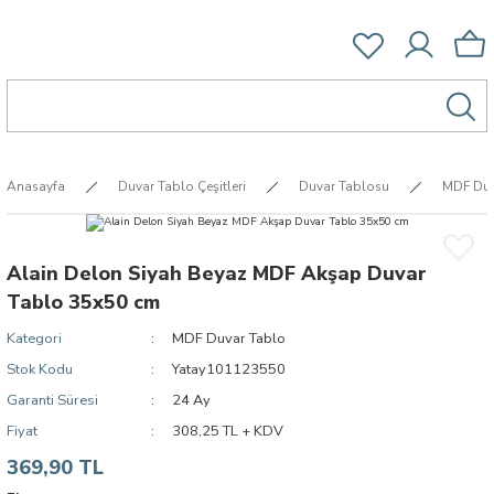
Anasayfa
Duvar Tablo Çeşitleri
Duvar Tablosu
MDF Duv
Alain Delon Siyah Beyaz MDF Akşap Duvar
Tablo 35x50 cm
Kategori
MDF Duvar Tablo
Stok Kodu
Yatay101123550
Garanti Süresi
24 Ay
Fiyat
308,25 TL + KDV
369,90 TL