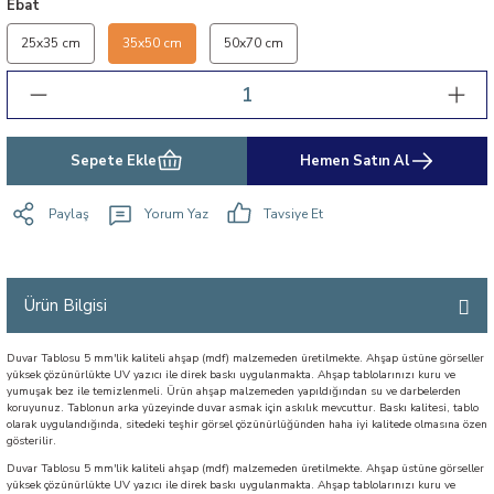
Ebat
25x35 cm
35x50 cm
50x70 cm
Sepete Ekle
Hemen Satın Al
Paylaş
Yorum Yaz
Tavsiye Et
Ürün Bilgisi
Duvar Tablosu 5 mm'lik kaliteli ahşap (mdf) malzemeden üretilmekte. Ahşap üstüne görseller
yüksek çözünürlükte UV yazıcı ile direk baskı uygulanmakta. Ahşap tablolarınızı kuru ve
yumuşak bez ile temizlenmeli. Ürün ahşap malzemeden yapıldığından su ve darbelerden
koruyunuz. Tablonun arka yüzeyinde duvar asmak için askılık mevcuttur. Baskı kalitesi, tablo
olarak uygulandığında, sitedeki teşhir görsel çözünürlüğünden haha iyi kalitede olmasına özen
gösterilir.
Duvar Tablosu 5 mm'lik kaliteli ahşap (mdf) malzemeden üretilmekte. Ahşap üstüne görseller
yüksek çözünürlükte UV yazıcı ile direk baskı uygulanmakta. Ahşap tablolarınızı kuru ve