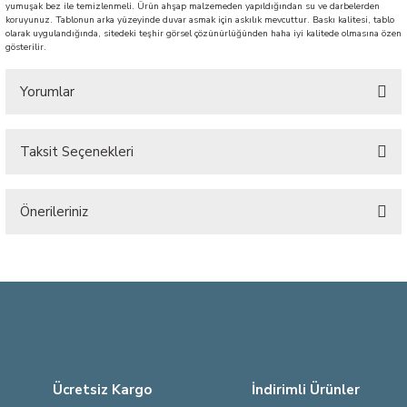
yumuşak bez ile temizlenmeli. Ürün ahşap malzemeden yapıldığından su ve darbelerden
koruyunuz. Tablonun arka yüzeyinde duvar asmak için askılık mevcuttur. Baskı kalitesi, tablo
olarak uygulandığında, sitedeki teşhir görsel çözünürlüğünden haha iyi kalitede olmasına özen
gösterilir.
Yorumlar
Taksit Seçenekleri
Bu ürüne ilk yorumu siz yapın!
Önerileriniz
Yorum Yaz
Bu ürünün fiyat bilgisi, resim, ürün açıklamalarında ve diğer konularda
yetersiz gördüğünüz noktaları öneri formunu kullanarak tarafımıza
iletebilirsiniz.
Görüş ve önerileriniz için teşekkür ederiz.
Ürün resmi kalitesiz, bozuk veya görüntülenemiyor.
Ürün açıklamasında eksik bilgiler bulunuyor.
Ücretsiz Kargo
İndirimli Ürünler
Ürün bilgilerinde hatalar bulunuyor.