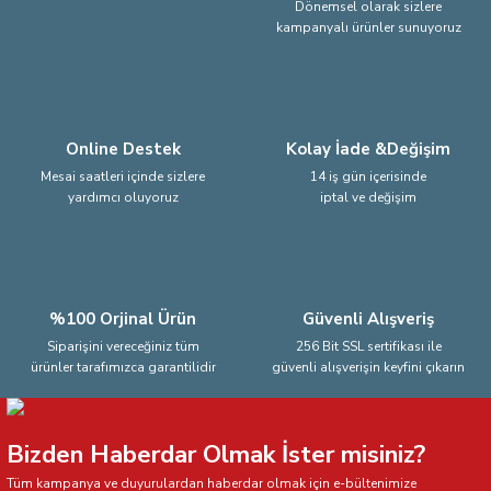
Dönemsel olarak sizlere
kampanyalı ürünler sunuyoruz
Ürün fiyatı diğer sitelerden daha pahalı.
Bu ürüne benzer farklı alternatifler olmalı.
Online Destek
Kolay İade &Değişim
Mesai saatleri içinde sizlere
14 iş gün içerisinde
yardımcı oluyoruz
iptal ve değişim
Gönder
%100 Orjinal Ürün
Güvenli Alışveriş
Siparişini vereceğiniz tüm
256 Bit SSL sertifikası ile
ürünler tarafımızca garantilidir
güvenli alışverişin keyfini çıkarın
Bizden Haberdar Olmak İster misiniz?
Tüm kampanya ve duyurulardan haberdar olmak için e-bültenimize