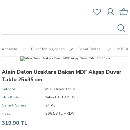
Anasayfa
Duvar Tablo Çeşitleri
Duvar Tablosu
MDF Duv
Alain Delon Uzaklara Bakan MDF Akşap Duvar
Tablo 25x35 cm
Kategori
MDF Duvar Tablo
Stok Kodu
Yatay101102535
Garanti Süresi
24 Ay
Fiyat
266,58 TL + KDV
319,90 TL