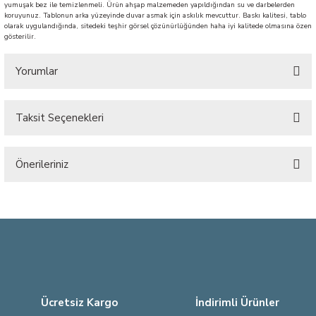
yumuşak bez ile temizlenmeli. Ürün ahşap malzemeden yapıldığından su ve darbelerden
koruyunuz. Tablonun arka yüzeyinde duvar asmak için askılık mevcuttur. Baskı kalitesi, tablo
olarak uygulandığında, sitedeki teşhir görsel çözünürlüğünden haha iyi kalitede olmasına özen
gösterilir.
Yorumlar
Taksit Seçenekleri
Bu ürüne ilk yorumu siz yapın!
Önerileriniz
Yorum Yaz
Bu ürünün fiyat bilgisi, resim, ürün açıklamalarında ve diğer konularda
yetersiz gördüğünüz noktaları öneri formunu kullanarak tarafımıza
iletebilirsiniz.
Görüş ve önerileriniz için teşekkür ederiz.
Ürün resmi kalitesiz, bozuk veya görüntülenemiyor.
Ürün açıklamasında eksik bilgiler bulunuyor.
Ücretsiz Kargo
İndirimli Ürünler
Ürün bilgilerinde hatalar bulunuyor.