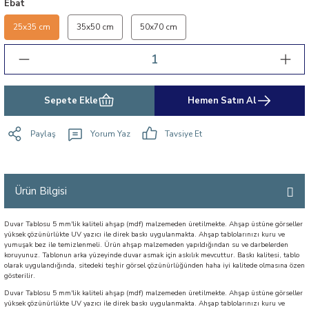
Ebat
25x35 cm
35x50 cm
50x70 cm
Sepete Ekle
Hemen Satın Al
Paylaş
Yorum Yaz
Tavsiye Et
Ürün Bilgisi
Duvar Tablosu 5 mm'lik kaliteli ahşap (mdf) malzemeden üretilmekte. Ahşap üstüne görseller
yüksek çözünürlükte UV yazıcı ile direk baskı uygulanmakta. Ahşap tablolarınızı kuru ve
yumuşak bez ile temizlenmeli. Ürün ahşap malzemeden yapıldığından su ve darbelerden
koruyunuz. Tablonun arka yüzeyinde duvar asmak için askılık mevcuttur. Baskı kalitesi, tablo
olarak uygulandığında, sitedeki teşhir görsel çözünürlüğünden haha iyi kalitede olmasına özen
gösterilir.
Duvar Tablosu 5 mm'lik kaliteli ahşap (mdf) malzemeden üretilmekte. Ahşap üstüne görseller
yüksek çözünürlükte UV yazıcı ile direk baskı uygulanmakta. Ahşap tablolarınızı kuru ve