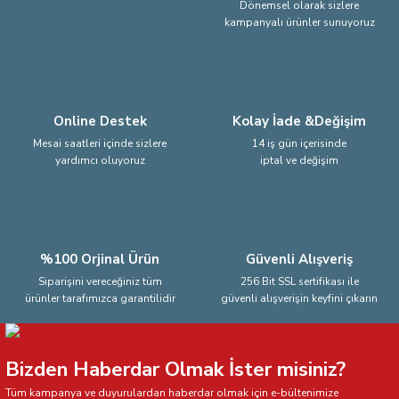
Dönemsel olarak sizlere
kampanyalı ürünler sunuyoruz
Ürün fiyatı diğer sitelerden daha pahalı.
Bu ürüne benzer farklı alternatifler olmalı.
Online Destek
Kolay İade &Değişim
Mesai saatleri içinde sizlere
14 iş gün içerisinde
yardımcı oluyoruz
iptal ve değişim
Gönder
%100 Orjinal Ürün
Güvenli Alışveriş
Siparişini vereceğiniz tüm
256 Bit SSL sertifikası ile
ürünler tarafımızca garantilidir
güvenli alışverişin keyfini çıkarın
Bizden Haberdar Olmak İster misiniz?
Tüm kampanya ve duyurulardan haberdar olmak için e-bültenimize