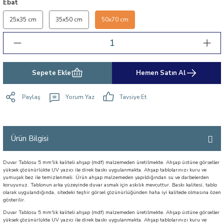
Ebat
25x35 cm
35x50 cm
50x70 cm
Sepete Ekle
Hemen Satın Al
Paylaş
Yorum Yaz
Tavsiye Et
Ürün Bilgisi
Duvar Tablosu 5 mm'lik kaliteli ahşap (mdf) malzemeden üretilmekte. Ahşap üstüne görseller
yüksek çözünürlükte UV yazıcı ile direk baskı uygulanmakta. Ahşap tablolarınızı kuru ve
yumuşak bez ile temizlenmeli. Ürün ahşap malzemeden yapıldığından su ve darbelerden
koruyunuz. Tablonun arka yüzeyinde duvar asmak için askılık mevcuttur. Baskı kalitesi, tablo
olarak uygulandığında, sitedeki teşhir görsel çözünürlüğünden haha iyi kalitede olmasına özen
gösterilir.
Duvar Tablosu 5 mm'lik kaliteli ahşap (mdf) malzemeden üretilmekte. Ahşap üstüne görseller
yüksek çözünürlükte UV yazıcı ile direk baskı uygulanmakta. Ahşap tablolarınızı kuru ve