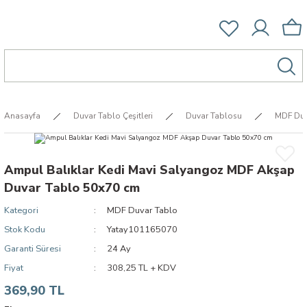
Anasayfa
Duvar Tablo Çeşitleri
Duvar Tablosu
MDF Duv
Ampul Balıklar Kedi Mavi Salyangoz MDF Akşap
Duvar Tablo 50x70 cm
Kategori
MDF Duvar Tablo
Stok Kodu
Yatay101165070
Garanti Süresi
24 Ay
Fiyat
308,25 TL + KDV
369,90 TL