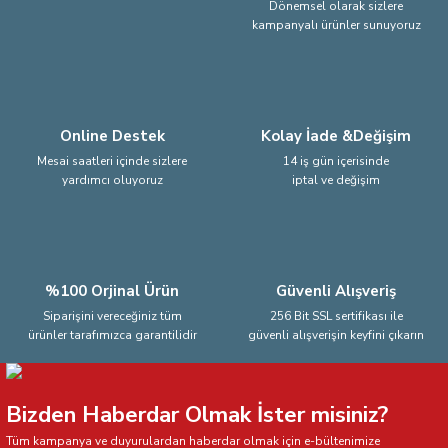
Dönemsel olarak sizlere
kampanyalı ürünler sunuyoruz
Ürün fiyatı diğer sitelerden daha pahalı.
Bu ürüne benzer farklı alternatifler olmalı.
Online Destek
Kolay İade &Değişim
Mesai saatleri içinde sizlere
14 iş gün içerisinde
yardımcı oluyoruz
iptal ve değişim
Gönder
%100 Orjinal Ürün
Güvenli Alışveriş
Siparişini vereceğiniz tüm
256 Bit SSL sertifikası ile
ürünler tarafımızca garantilidir
güvenli alışverişin keyfini çıkarın
Bizden Haberdar Olmak İster misiniz?
Tüm kampanya ve duyurulardan haberdar olmak için e-bültenimize