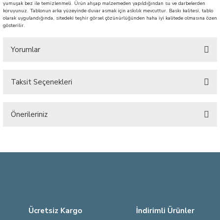
yumuşak bez ile temizlenmeli. Ürün ahşap malzemeden yapıldığından su ve darbelerden
koruyunuz. Tablonun arka yüzeyinde duvar asmak için askılık mevcuttur. Baskı kalitesi, tablo
olarak uygulandığında, sitedeki teşhir görsel çözünürlüğünden haha iyi kalitede olmasına özen
gösterilir.
Yorumlar
Taksit Seçenekleri
Bu ürüne ilk yorumu siz yapın!
Önerileriniz
Yorum Yaz
Bu ürünün fiyat bilgisi, resim, ürün açıklamalarında ve diğer konularda
yetersiz gördüğünüz noktaları öneri formunu kullanarak tarafımıza
iletebilirsiniz.
Görüş ve önerileriniz için teşekkür ederiz.
Ürün resmi kalitesiz, bozuk veya görüntülenemiyor.
Ürün açıklamasında eksik bilgiler bulunuyor.
Ücretsiz Kargo
İndirimli Ürünler
Ürün bilgilerinde hatalar bulunuyor.