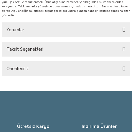
yumuşak bez ile temizlenmeli. Ürün ahşap malzemeden yapıldığından su ve darbelerden
koruyunuz. Tablonun arka yüzeyinde duvar asmak için askılık mevcuttur. Baskı kalitesi, tablo
olarak uygulandığında, sitedeki teşhir görsel çözünürlüğünden haha iyi kalitede olmasına özen
gösterilir.
Yorumlar
Taksit Seçenekleri
Bu ürüne ilk yorumu siz yapın!
Önerileriniz
Yorum Yaz
Bu ürünün fiyat bilgisi, resim, ürün açıklamalarında ve diğer konularda
yetersiz gördüğünüz noktaları öneri formunu kullanarak tarafımıza
iletebilirsiniz.
Görüş ve önerileriniz için teşekkür ederiz.
Ürün resmi kalitesiz, bozuk veya görüntülenemiyor.
Ürün açıklamasında eksik bilgiler bulunuyor.
Ücretsiz Kargo
İndirimli Ürünler
Ürün bilgilerinde hatalar bulunuyor.