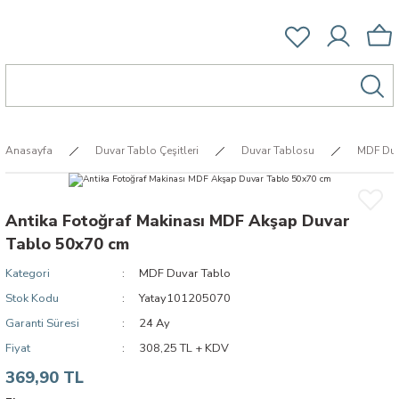
Anasayfa
Duvar Tablo Çeşitleri
Duvar Tablosu
MDF Duv
Antika Fotoğraf Makinası MDF Akşap Duvar
Tablo 50x70 cm
Kategori
MDF Duvar Tablo
Stok Kodu
Yatay101205070
Garanti Süresi
24 Ay
Fiyat
308,25 TL + KDV
369,90 TL