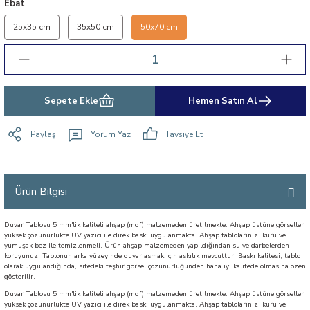
Ebat
25x35 cm
35x50 cm
50x70 cm
Sepete Ekle
Hemen Satın Al
Paylaş
Yorum Yaz
Tavsiye Et
Ürün Bilgisi
Duvar Tablosu 5 mm'lik kaliteli ahşap (mdf) malzemeden üretilmekte. Ahşap üstüne görseller
yüksek çözünürlükte UV yazıcı ile direk baskı uygulanmakta. Ahşap tablolarınızı kuru ve
yumuşak bez ile temizlenmeli. Ürün ahşap malzemeden yapıldığından su ve darbelerden
koruyunuz. Tablonun arka yüzeyinde duvar asmak için askılık mevcuttur. Baskı kalitesi, tablo
olarak uygulandığında, sitedeki teşhir görsel çözünürlüğünden haha iyi kalitede olmasına özen
gösterilir.
Duvar Tablosu 5 mm'lik kaliteli ahşap (mdf) malzemeden üretilmekte. Ahşap üstüne görseller
yüksek çözünürlükte UV yazıcı ile direk baskı uygulanmakta. Ahşap tablolarınızı kuru ve