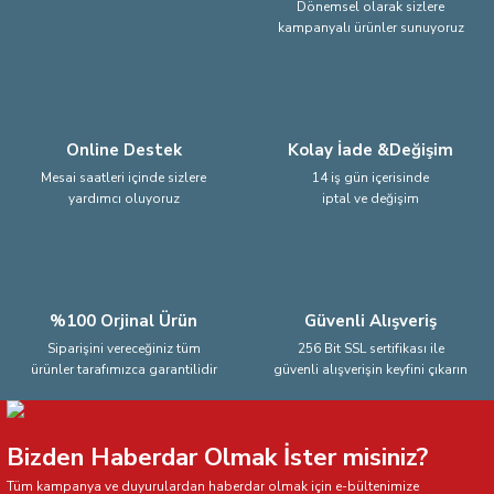
Dönemsel olarak sizlere
kampanyalı ürünler sunuyoruz
Ürün fiyatı diğer sitelerden daha pahalı.
Bu ürüne benzer farklı alternatifler olmalı.
Online Destek
Kolay İade &Değişim
Mesai saatleri içinde sizlere
14 iş gün içerisinde
yardımcı oluyoruz
iptal ve değişim
Gönder
%100 Orjinal Ürün
Güvenli Alışveriş
Siparişini vereceğiniz tüm
256 Bit SSL sertifikası ile
ürünler tarafımızca garantilidir
güvenli alışverişin keyfini çıkarın
Bizden Haberdar Olmak İster misiniz?
Tüm kampanya ve duyurulardan haberdar olmak için e-bültenimize