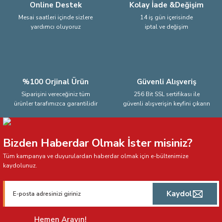
Online Destek
Kolay İade &Değişim
Mesai saatleri içinde sizlere
14 iş gün içerisinde
yardımcı oluyoruz
iptal ve değişim
Gönder
%100 Orjinal Ürün
Güvenli Alışveriş
Siparişini vereceğiniz tüm
256 Bit SSL sertifikası ile
ürünler tarafımızca garantilidir
güvenli alışverişin keyfini çıkarın
Bizden Haberdar Olmak İster misiniz?
Tüm kampanya ve duyurulardan haberdar olmak için e-bültenimize
kaydolunuz.
Kaydol
Hemen Arayın!