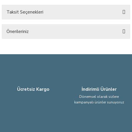
Taksit Seçenekleri
Bu ürüne ilk yorumu siz yapın!
Önerileriniz
Yorum Yaz
Bu ürünün fiyat bilgisi, resim, ürün açıklamalarında ve diğer konularda
yetersiz gördüğünüz noktaları öneri formunu kullanarak tarafımıza
iletebilirsiniz.
Görüş ve önerileriniz için teşekkür ederiz.
Ürün resmi kalitesiz, bozuk veya görüntülenemiyor.
Ürün açıklamasında eksik bilgiler bulunuyor.
Ücretsiz Kargo
İndirimli Ürünler
Ürün bilgilerinde hatalar bulunuyor.
Dönemsel olarak sizlere
kampanyalı ürünler sunuyoruz
Ürün fiyatı diğer sitelerden daha pahalı.
Bu ürüne benzer farklı alternatifler olmalı.