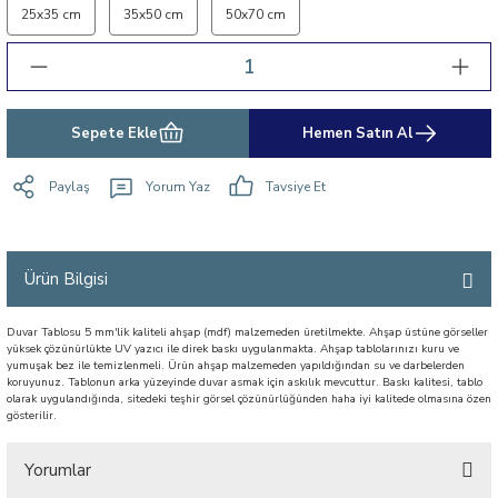
25x35 cm
35x50 cm
50x70 cm
Sepete Ekle
Hemen Satın Al
Paylaş
Yorum Yaz
Tavsiye Et
Ürün Bilgisi
Duvar Tablosu 5 mm'lik kaliteli ahşap (mdf) malzemeden üretilmekte. Ahşap üstüne görseller
yüksek çözünürlükte UV yazıcı ile direk baskı uygulanmakta. Ahşap tablolarınızı kuru ve
yumuşak bez ile temizlenmeli. Ürün ahşap malzemeden yapıldığından su ve darbelerden
koruyunuz. Tablonun arka yüzeyinde duvar asmak için askılık mevcuttur. Baskı kalitesi, tablo
olarak uygulandığında, sitedeki teşhir görsel çözünürlüğünden haha iyi kalitede olmasına özen
gösterilir.
Yorumlar