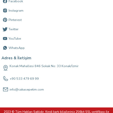
Facebook
Instagram
Pinterest
Twitter
YouTube
WhatsApp
Adres & İletişim
Konak Mahallesi 846 Sokak No: 33 Konak/İzmir
+90 533 479 69 99
info@cakasepetim.com
2023 © Tüm Hakları Saklıdır. Kredi kartı bilgileriniz 256bit SSL sertifikası ile