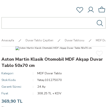
Anasayfa
Duvar Tablo Çeşitleri
Duvar Tablosu
MDF Duv
Aston Martin Klasik Otomobil MDF Akşap Duvar
Tablo 50x70 cm
Kategori
MDF Duvar Tablo
Stok Kodu
Yatay101275070
Garanti Süresi
24 Ay
Fiyat
308,25 TL + KDV
369,90 TL