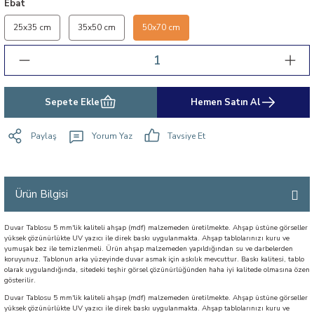
Ebat
25x35 cm
35x50 cm
50x70 cm
Sepete Ekle
Hemen Satın Al
Paylaş
Yorum Yaz
Tavsiye Et
Ürün Bilgisi
Duvar Tablosu 5 mm'lik kaliteli ahşap (mdf) malzemeden üretilmekte. Ahşap üstüne görseller
yüksek çözünürlükte UV yazıcı ile direk baskı uygulanmakta. Ahşap tablolarınızı kuru ve
yumuşak bez ile temizlenmeli. Ürün ahşap malzemeden yapıldığından su ve darbelerden
koruyunuz. Tablonun arka yüzeyinde duvar asmak için askılık mevcuttur. Baskı kalitesi, tablo
olarak uygulandığında, sitedeki teşhir görsel çözünürlüğünden haha iyi kalitede olmasına özen
gösterilir.
Duvar Tablosu 5 mm'lik kaliteli ahşap (mdf) malzemeden üretilmekte. Ahşap üstüne görseller
yüksek çözünürlükte UV yazıcı ile direk baskı uygulanmakta. Ahşap tablolarınızı kuru ve