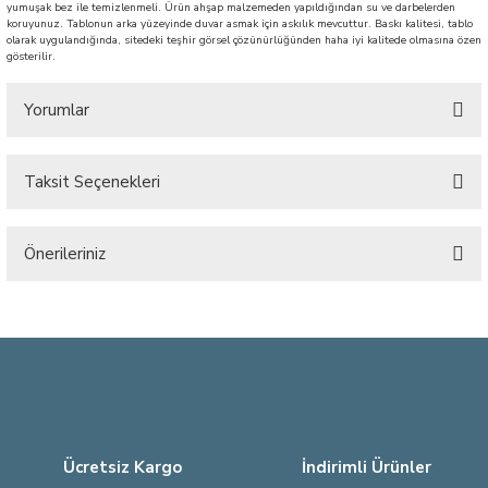
yumuşak bez ile temizlenmeli. Ürün ahşap malzemeden yapıldığından su ve darbelerden
koruyunuz. Tablonun arka yüzeyinde duvar asmak için askılık mevcuttur. Baskı kalitesi, tablo
olarak uygulandığında, sitedeki teşhir görsel çözünürlüğünden haha iyi kalitede olmasına özen
gösterilir.
Yorumlar
Taksit Seçenekleri
Bu ürüne ilk yorumu siz yapın!
Önerileriniz
Yorum Yaz
Bu ürünün fiyat bilgisi, resim, ürün açıklamalarında ve diğer konularda
yetersiz gördüğünüz noktaları öneri formunu kullanarak tarafımıza
iletebilirsiniz.
Görüş ve önerileriniz için teşekkür ederiz.
Ürün resmi kalitesiz, bozuk veya görüntülenemiyor.
Ürün açıklamasında eksik bilgiler bulunuyor.
Ücretsiz Kargo
İndirimli Ürünler
Ürün bilgilerinde hatalar bulunuyor.