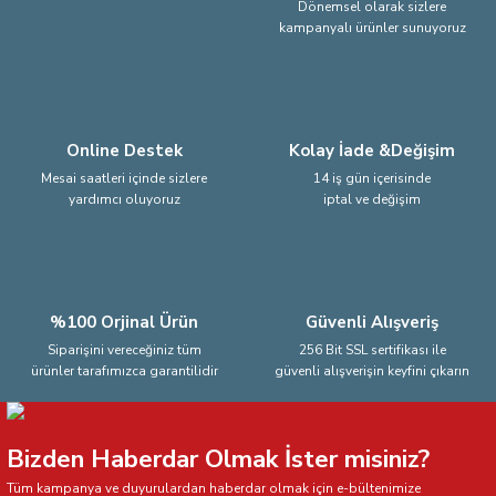
Dönemsel olarak sizlere
kampanyalı ürünler sunuyoruz
Ürün fiyatı diğer sitelerden daha pahalı.
Bu ürüne benzer farklı alternatifler olmalı.
Online Destek
Kolay İade &Değişim
Mesai saatleri içinde sizlere
14 iş gün içerisinde
yardımcı oluyoruz
iptal ve değişim
Gönder
%100 Orjinal Ürün
Güvenli Alışveriş
Siparişini vereceğiniz tüm
256 Bit SSL sertifikası ile
ürünler tarafımızca garantilidir
güvenli alışverişin keyfini çıkarın
Bizden Haberdar Olmak İster misiniz?
Tüm kampanya ve duyurulardan haberdar olmak için e-bültenimize