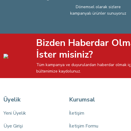
Dönemsel olarak sizlere
kampanyalı ürünler sunuyoruz
Bizden Haberdar Olm
İster misiniz?
Tüm kampanya ve duyurulardan haberdar olmak iç
bültenimize kaydolunuz.
Üyelik
Kurumsal
Yeni Üyelik
İletişim
Üye Girişi
İletişim Formu