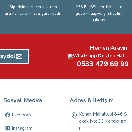
Siparişini vereceğiniz tüm
256 Bit SSL sertifikası ile
ürünler tarafımızca garantilidir
güvenli alışverişin keyfini
çıkarın
Hemen Arayın!
aydol
Whatsapp Destek Hattı
0533 479 69 99
Sosyal Medya
Adres & İletişim
Konak Mahallesi 846 S
Facebook
okak No: 33 Konak/İzmi
Instagram
r