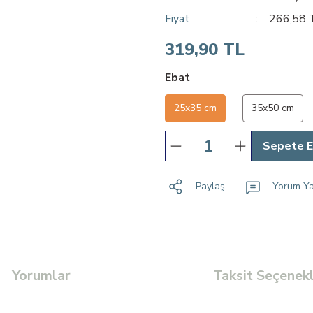
Fiyat
266,58 
319,90 TL
Ebat
25x35 cm
35x50 cm
Sepete E
Paylaş
Yorum Y
Yorumlar
Taksit Seçenekl