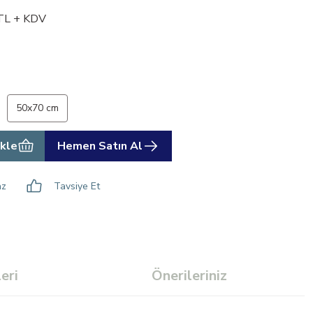
TL + KDV
50x70 cm
kle
Hemen Satın Al
az
Tavsiye Et
eri
Önerileriniz