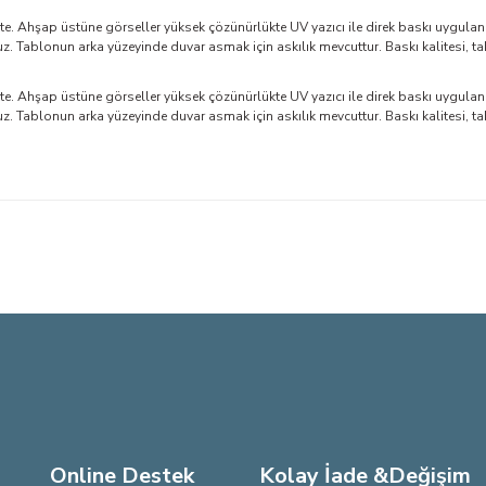
. Ahşap üstüne görseller yüksek çözünürlükte UV yazıcı ile direk baskı uygulan
Tablonun arka yüzeyinde duvar asmak için askılık mevcuttur. Baskı kalitesi, ta
. Ahşap üstüne görseller yüksek çözünürlükte UV yazıcı ile direk baskı uygulan
Tablonun arka yüzeyinde duvar asmak için askılık mevcuttur. Baskı kalitesi, ta
larda yetersiz gördüğünüz noktaları öneri formunu kullanarak tarafımıza iletebi
Bu ürüne ilk yorumu siz yapın!
Yorum Yaz
Online Destek
Kolay İade &Değişim