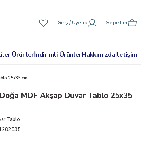
Giriş
/ Üyelik
Sepetim
ler Ürünler
İndirimli Ürünler
Hakkımızda
İletişim
blo 25x35 cm
 Doğa MDF Akşap Duvar Tablo 25x35
ar Tablo
01282535