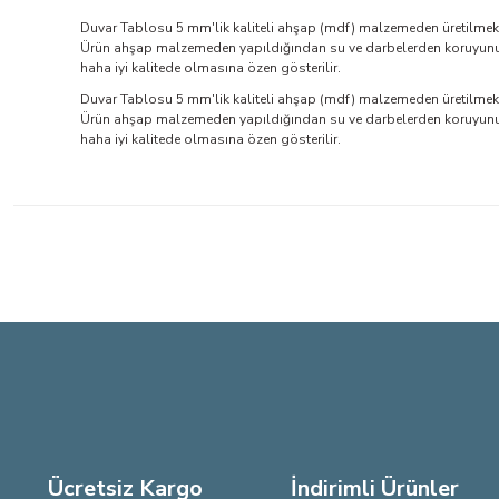
Duvar Tablosu 5 mm'lik kaliteli ahşap (mdf) malzemeden üretilmekte
Ürün ahşap malzemeden yapıldığından su ve darbelerden koruyunuz. 
haha iyi kalitede olmasına özen gösterilir.
Duvar Tablosu 5 mm'lik kaliteli ahşap (mdf) malzemeden üretilmekte
Ürün ahşap malzemeden yapıldığından su ve darbelerden koruyunuz. 
haha iyi kalitede olmasına özen gösterilir.
Bu ürünün fiyat bilgisi, resim, ürün açıklamalarında ve diğer konu
Görüş ve önerileriniz için teşekkür ederiz.
Ürün resmi kalitesiz, bozuk veya görüntülenemiyor.
Ürün açıklamasında eksik bilgiler bulunuyor.
Ürün bilgilerinde hatalar bulunuyor.
Ürün fiyatı diğer sitelerden daha pahalı.
Bu ürüne benzer farklı alternatifler olmalı.
Ücretsiz Kargo
İndirimli Ürünler