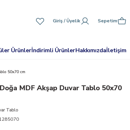
Giriş
/ Üyelik
Sepetim
ler Ürünler
İndirimli Ürünler
Hakkımızda
İletişim
blo 50x70 cm
 Doğa MDF Akşap Duvar Tablo 50x70
ar Tablo
01285070