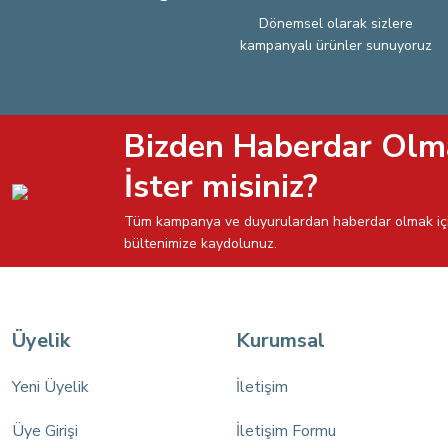
Dönemsel olarak sizlere
kampanyalı ürünler sunuyoruz
Bizden Haberdar Olm
İster misiniz?
Tüm kampanya ve duyurulardan haberdar olmak iç
bültenimize kaydolunuz.
Üyelik
Kurumsal
Yeni Üyelik
İletişim
Üye Girişi
İletişim Formu