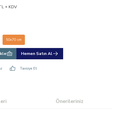
TL + KDV
50x70 cm
kle
Hemen Satın Al
az
Tavsiye Et
eri
Önerileriniz