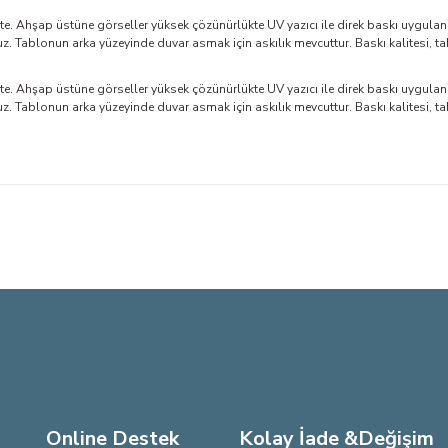
. Ahşap üstüne görseller yüksek çözünürlükte UV yazıcı ile direk baskı uygulan
Tablonun arka yüzeyinde duvar asmak için askılık mevcuttur. Baskı kalitesi, ta
. Ahşap üstüne görseller yüksek çözünürlükte UV yazıcı ile direk baskı uygulan
Tablonun arka yüzeyinde duvar asmak için askılık mevcuttur. Baskı kalitesi, ta
larda yetersiz gördüğünüz noktaları öneri formunu kullanarak tarafımıza iletebi
Bu ürüne ilk yorumu siz yapın!
Yorum Yaz
Online Destek
Kolay İade &Değişim