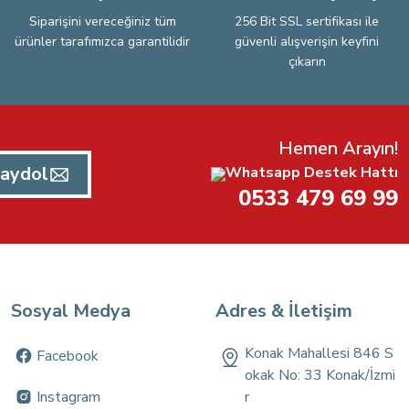
Siparişini vereceğiniz tüm
256 Bit SSL sertifikası ile
ürünler tarafımızca garantilidir
güvenli alışverişin keyfini
çıkarın
Hemen Arayın!
aydol
Whatsapp Destek Hattı
0533 479 69 99
Sosyal Medya
Adres & İletişim
Konak Mahallesi 846 S
Facebook
okak No: 33 Konak/İzmi
Instagram
r