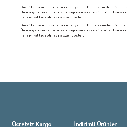
Duvar Tablosu 5 mm'lik kaliteli ahşap (mdf) malzemeden üretilmekte
Ürün ahşap malzemeden yapıldığından su ve darbelerden koruyunuz. 
haha iyi kalitede olmasına özen gösterilir.
Duvar Tablosu 5 mm'lik kaliteli ahşap (mdf) malzemeden üretilmekte
Ürün ahşap malzemeden yapıldığından su ve darbelerden koruyunuz. 
haha iyi kalitede olmasına özen gösterilir.
Bu ürünün fiyat bilgisi, resim, ürün açıklamalarında ve diğer konu
Görüş ve önerileriniz için teşekkür ederiz.
Ürün resmi kalitesiz, bozuk veya görüntülenemiyor.
Ürün açıklamasında eksik bilgiler bulunuyor.
Ürün bilgilerinde hatalar bulunuyor.
Ürün fiyatı diğer sitelerden daha pahalı.
Bu ürüne benzer farklı alternatifler olmalı.
Ücretsiz Kargo
İndirimli Ürünler