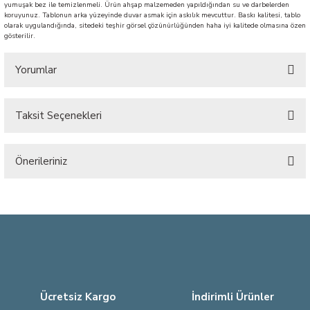
yumuşak bez ile temizlenmeli. Ürün ahşap malzemeden yapıldığından su ve darbelerden
koruyunuz. Tablonun arka yüzeyinde duvar asmak için askılık mevcuttur. Baskı kalitesi, tablo
olarak uygulandığında, sitedeki teşhir görsel çözünürlüğünden haha iyi kalitede olmasına özen
gösterilir.
Yorumlar
Taksit Seçenekleri
Bu ürüne ilk yorumu siz yapın!
Önerileriniz
Yorum Yaz
Bu ürünün fiyat bilgisi, resim, ürün açıklamalarında ve diğer konularda
yetersiz gördüğünüz noktaları öneri formunu kullanarak tarafımıza
iletebilirsiniz.
Görüş ve önerileriniz için teşekkür ederiz.
Ürün resmi kalitesiz, bozuk veya görüntülenemiyor.
Ürün açıklamasında eksik bilgiler bulunuyor.
Ücretsiz Kargo
İndirimli Ürünler
Ürün bilgilerinde hatalar bulunuyor.