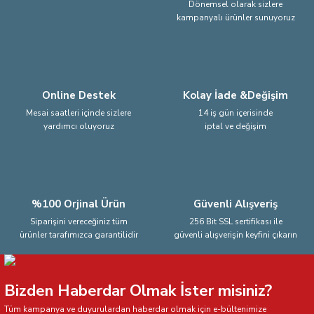
Dönemsel olarak sizlere
kampanyalı ürünler sunuyoruz
Ürün fiyatı diğer sitelerden daha pahalı.
Bu ürüne benzer farklı alternatifler olmalı.
Online Destek
Kolay İade &Değişim
Mesai saatleri içinde sizlere
14 iş gün içerisinde
yardımcı oluyoruz
iptal ve değişim
Gönder
%100 Orjinal Ürün
Güvenli Alışveriş
Siparişini vereceğiniz tüm
256 Bit SSL sertifikası ile
ürünler tarafımızca garantilidir
güvenli alışverişin keyfini çıkarın
Bizden Haberdar Olmak İster misiniz?
Tüm kampanya ve duyurulardan haberdar olmak için e-bültenimize