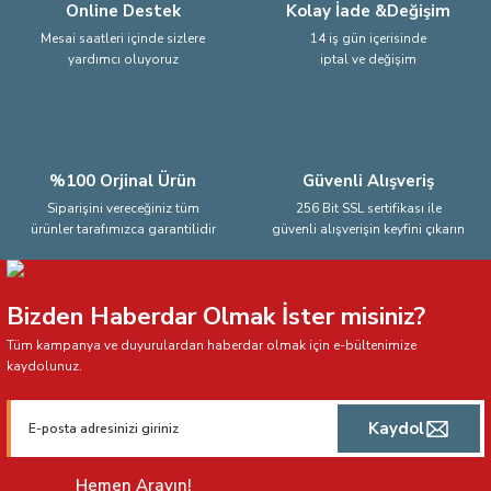
Online Destek
Kolay İade &Değişim
Mesai saatleri içinde sizlere
14 iş gün içerisinde
yardımcı oluyoruz
iptal ve değişim
Gönder
%100 Orjinal Ürün
Güvenli Alışveriş
Siparişini vereceğiniz tüm
256 Bit SSL sertifikası ile
ürünler tarafımızca garantilidir
güvenli alışverişin keyfini çıkarın
Bizden Haberdar Olmak İster misiniz?
Tüm kampanya ve duyurulardan haberdar olmak için e-bültenimize
kaydolunuz.
Kaydol
Hemen Arayın!