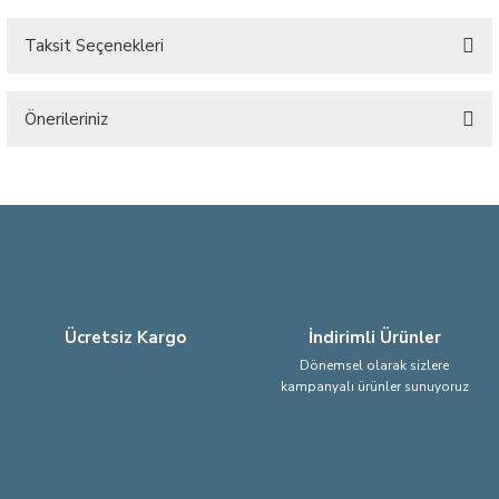
Taksit Seçenekleri
Bu ürüne ilk yorumu siz yapın!
Önerileriniz
Yorum Yaz
Bu ürünün fiyat bilgisi, resim, ürün açıklamalarında ve diğer konularda
yetersiz gördüğünüz noktaları öneri formunu kullanarak tarafımıza
iletebilirsiniz.
Görüş ve önerileriniz için teşekkür ederiz.
Ürün resmi kalitesiz, bozuk veya görüntülenemiyor.
Ürün açıklamasında eksik bilgiler bulunuyor.
Ücretsiz Kargo
İndirimli Ürünler
Ürün bilgilerinde hatalar bulunuyor.
Dönemsel olarak sizlere
kampanyalı ürünler sunuyoruz
Ürün fiyatı diğer sitelerden daha pahalı.
Bu ürüne benzer farklı alternatifler olmalı.