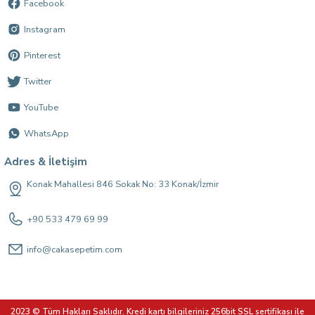
Facebook
Instagram
Pinterest
Twitter
YouTube
WhatsApp
Adres & İletişim
Konak Mahallesi 846 Sokak No: 33 Konak/İzmir
+90 533 479 69 99
info@cakasepetim.com
2023 © Tüm Hakları Saklıdır. Kredi kartı bilgileriniz 256bit SSL sertifikası ile