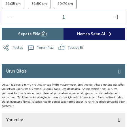
25x35 cm
35x50 cm
50x70 cm
Sepete Ekle
Hemen Satın Al
Paylaş
Yorum Yaz
Tavsiye Et
Ürün Bilgisi
Duvar Tablosu 5 mm'lik kaliteli ahşap (mdf) malzemeden üretilmekte. Ahşap üstüne görseller
yüksek çözünürlükte UV yazıcı ile direk baskı uygulanmakta. Ahşap tablolarınızı kuru ve
yumuşak bez ile temizlenmeli. Ürün ahşap malzemeden yapıldığından su ve darbelerden
koruyunuz. Tablonun arka yüzeyinde duvar asmak için askılık mevcuttur. Baskı kalitesi, tablo
olarak uygulandığında, sitedeki teşhir görsel çözünürlüğünden haha iyi kalitede olmasına özen
gösterilir.
Yorumlar