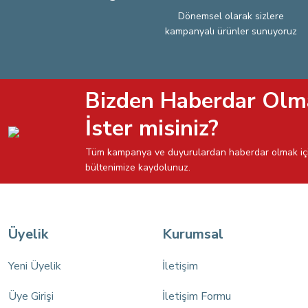
Dönemsel olarak sizlere
kampanyalı ürünler sunuyoruz
Bizden Haberdar Olm
İster misiniz?
Tüm kampanya ve duyurulardan haberdar olmak iç
bültenimize kaydolunuz.
Üyelik
Kurumsal
Yeni Üyelik
İletişim
Üye Girişi
İletişim Formu