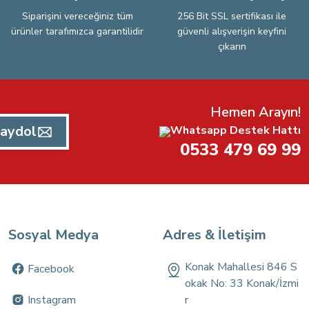
Siparişini vereceğiniz tüm
256 Bit SSL sertifikası ile
ürünler tarafımızca garantilidir
güvenli alışverişin keyfini
çıkarın
Hemen Arayın!
aydol
Whatsapp Destek Hattı
0533 479 69 99
Sosyal Medya
Adres & İletişim
Konak Mahallesi 846 S
Facebook
okak No: 33 Konak/İzmi
Instagram
r