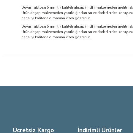
Duvar Tablosu 5 mm'lik kaliteli ahşap (mdf) malzemeden üretilmekte
Ürün ahşap malzemeden yapıldığından su ve darbelerden koruyunuz. 
haha iyi kalitede olmasına özen gösterilir.
Duvar Tablosu 5 mm'lik kaliteli ahşap (mdf) malzemeden üretilmekte
Ürün ahşap malzemeden yapıldığından su ve darbelerden koruyunuz. 
haha iyi kalitede olmasına özen gösterilir.
Bu ürünün fiyat bilgisi, resim, ürün açıklamalarında ve diğer konu
Görüş ve önerileriniz için teşekkür ederiz.
Ürün resmi kalitesiz, bozuk veya görüntülenemiyor.
Ürün açıklamasında eksik bilgiler bulunuyor.
Ürün bilgilerinde hatalar bulunuyor.
Ürün fiyatı diğer sitelerden daha pahalı.
Bu ürüne benzer farklı alternatifler olmalı.
Ücretsiz Kargo
İndirimli Ürünler