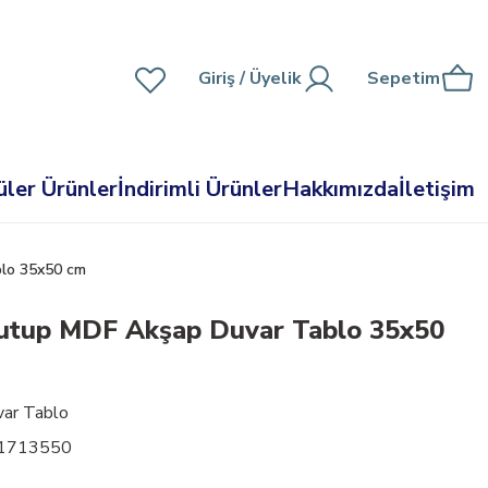
Giriş
/ Üyelik
Sepetim
ler Ürünler
İndirimli Ürünler
Hakkımızda
İletişim
blo 35x50 cm
Kutup MDF Akşap Duvar Tablo 35x50
ar Tablo
01713550