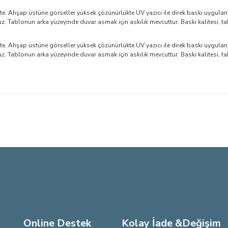
. Ahşap üstüne görseller yüksek çözünürlükte UV yazıcı ile direk baskı uygulan
Tablonun arka yüzeyinde duvar asmak için askılık mevcuttur. Baskı kalitesi, ta
. Ahşap üstüne görseller yüksek çözünürlükte UV yazıcı ile direk baskı uygulan
Tablonun arka yüzeyinde duvar asmak için askılık mevcuttur. Baskı kalitesi, ta
larda yetersiz gördüğünüz noktaları öneri formunu kullanarak tarafımıza iletebi
Bu ürüne ilk yorumu siz yapın!
Yorum Yaz
Online Destek
Kolay İade &Değişim