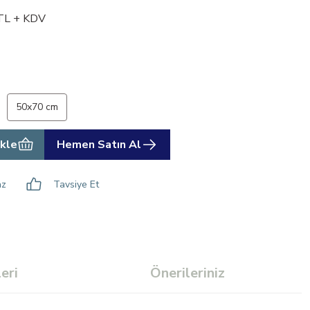
TL + KDV
50x70 cm
kle
Hemen Satın Al
az
Tavsiye Et
eri
Önerileriniz