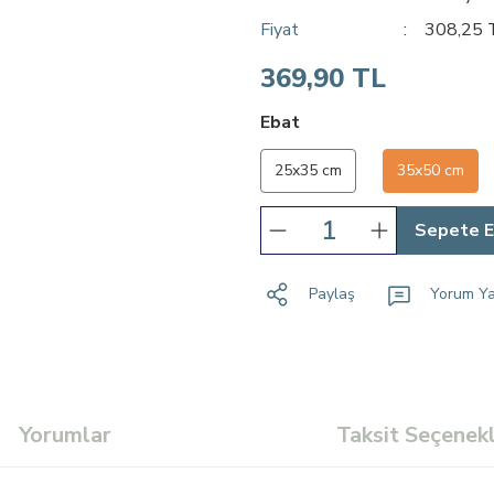
Fiyat
308,25 
369,90 TL
Ebat
25x35 cm
35x50 cm
Sepete E
Paylaş
Yorum Y
Yorumlar
Taksit Seçenekl