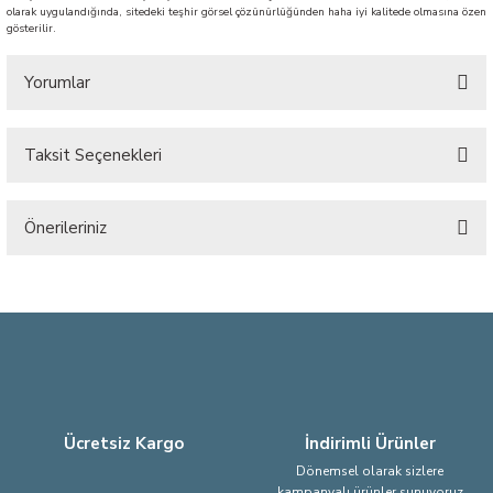
olarak uygulandığında, sitedeki teşhir görsel çözünürlüğünden haha iyi kalitede olmasına özen
gösterilir.
Yorumlar
Taksit Seçenekleri
Bu ürüne ilk yorumu siz yapın!
Önerileriniz
Yorum Yaz
Bu ürünün fiyat bilgisi, resim, ürün açıklamalarında ve diğer konularda
yetersiz gördüğünüz noktaları öneri formunu kullanarak tarafımıza
iletebilirsiniz.
Görüş ve önerileriniz için teşekkür ederiz.
Ürün resmi kalitesiz, bozuk veya görüntülenemiyor.
Ürün açıklamasında eksik bilgiler bulunuyor.
Ücretsiz Kargo
İndirimli Ürünler
Ürün bilgilerinde hatalar bulunuyor.
Dönemsel olarak sizlere
kampanyalı ürünler sunuyoruz