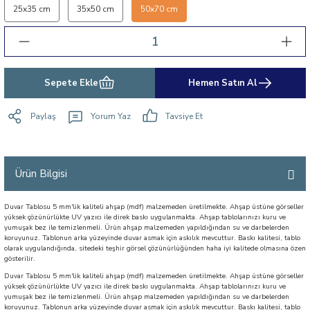
25x35 cm
35x50 cm
50x70 cm
Sepete Ekle
Hemen Satın Al
Paylaş
Yorum Yaz
Tavsiye Et
Ürün Bilgisi
Duvar Tablosu 5 mm'lik kaliteli ahşap (mdf) malzemeden üretilmekte. Ahşap üstüne görseller
yüksek çözünürlükte UV yazıcı ile direk baskı uygulanmakta. Ahşap tablolarınızı kuru ve
yumuşak bez ile temizlenmeli. Ürün ahşap malzemeden yapıldığından su ve darbelerden
koruyunuz. Tablonun arka yüzeyinde duvar asmak için askılık mevcuttur. Baskı kalitesi, tablo
olarak uygulandığında, sitedeki teşhir görsel çözünürlüğünden haha iyi kalitede olmasına özen
gösterilir.
Duvar Tablosu 5 mm'lik kaliteli ahşap (mdf) malzemeden üretilmekte. Ahşap üstüne görseller
yüksek çözünürlükte UV yazıcı ile direk baskı uygulanmakta. Ahşap tablolarınızı kuru ve
yumuşak bez ile temizlenmeli. Ürün ahşap malzemeden yapıldığından su ve darbelerden
koruyunuz. Tablonun arka yüzeyinde duvar asmak için askılık mevcuttur. Baskı kalitesi, tablo