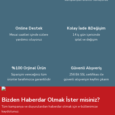
Ürün fiyatı diğer sitelerden daha pahalı.
Bu ürüne benzer farklı alternatifler olmalı.
Online Destek
Kolay İade &Değişim
Mesai saatleri içinde sizlere
14 iş gün içerisinde
yardımcı oluyoruz
iptal ve değişim
Gönder
%100 Orjinal Ürün
Güvenli Alışveriş
Siparişini vereceğiniz tüm
256 Bit SSL sertifikası ile
ürünler tarafımızca garantilidir
güvenli alışverişin keyfini çıkarın
Bizden Haberdar Olmak İster misiniz?
Tüm kampanya ve duyurulardan haberdar olmak için e-bültenimize
kaydolunuz.