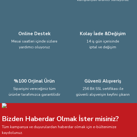
Ürün fiyatı diğer sitelerden daha pahalı.
Bu ürüne benzer farklı alternatifler olmalı.
Online Destek
Kolay İade &Değişim
Mesai saatleri içinde sizlere
14 iş gün içerisinde
yardımcı oluyoruz
iptal ve değişim
Gönder
%100 Orjinal Ürün
Güvenli Alışveriş
Siparişini vereceğiniz tüm
256 Bit SSL sertifikası ile
ürünler tarafımızca garantilidir
güvenli alışverişin keyfini çıkarın
Bizden Haberdar Olmak İster misiniz?
Tüm kampanya ve duyurulardan haberdar olmak için e-bültenimize
kaydolunuz.