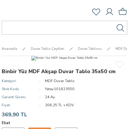
Anasayfa
Duvar Tablo Çeşitleri
Duvar Tablosu
MDF Duv
Binbir Yüz MDF Akşap Duvar Tablo 35x50 cm
Kategori
MDF Duvar Tablo
Stok Kodu
Yatay101823550
Garanti Süresi
24 Ay
Fiyat
308,25 TL + KDV
369,90 TL
Ebat