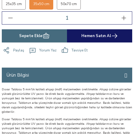
25x35 cm
35x50 cm
50x70 cm
Sepete Ekle
Hemen Satın Al
Paylaş
Yorum Yaz
Tavsiye Et
Ürün Bilgisi
Duvar Tablosu 5 mm'lik kaliteli ahşap (mdf) malzemeden üretilmekte. Ahşap üstüne görseller
yüksek çözünürlükte UV yazıcı ile direk baskı uygulanmakta. Ahşap tablolarınızı kuru ve
yumuşak bez ile temizlenmeli. Ürün ahşap malzemeden yapıldığından su ve darbelerden
koruyunuz. Tablonun arka yüzeyinde duvar asmak için askılık mevcuttur. Baskı kalitesi, tablo
olarak uygulandığında, sitedeki teşhir görsel çözünürlüğünden haha iyi kalitede olmasına özen
gösterilir.
Duvar Tablosu 5 mm'lik kaliteli ahşap (mdf) malzemeden üretilmekte. Ahşap üstüne görseller
yüksek çözünürlükte UV yazıcı ile direk baskı uygulanmakta. Ahşap tablolarınızı kuru ve
yumuşak bez ile temizlenmeli. Ürün ahşap malzemeden yapıldığından su ve darbelerden
koruyunuz. Tablonun arka yüzeyinde duvar asmak için askılık mevcuttur. Baskı kalitesi, tablo