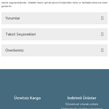
olarak uygulandığında, sitedeki teşhir görsel çözünürlüğünden haha iyi kalitede olmasına özen
gösterilir.
Yorumlar
Taksit Seçenekleri
Bu ürüne ilk yorumu siz yapın!
Önerileriniz
Yorum Yaz
Bu ürünün fiyat bilgisi, resim, ürün açıklamalarında ve diğer konularda
yetersiz gördüğünüz noktaları öneri formunu kullanarak tarafımıza
iletebilirsiniz.
Görüş ve önerileriniz için teşekkür ederiz.
Ürün resmi kalitesiz, bozuk veya görüntülenemiyor.
Ürün açıklamasında eksik bilgiler bulunuyor.
Ücretsiz Kargo
İndirimli Ürünler
Ürün bilgilerinde hatalar bulunuyor.
Dönemsel olarak sizlere
kampanyalı ürünler sunuyoruz