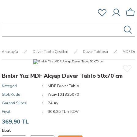
Anasayfa
Duvar Tablo Çeşitleri
Duvar Tablosu
MDF Duv
Binbir Yüz MDF Akşap Duvar Tablo 50x70 cm
Kategori
MDF Duvar Tablo
Stok Kodu
Yatay101825070
Garanti Süresi
24 Ay
Fiyat
308,25 TL + KDV
369,90 TL
Ebat