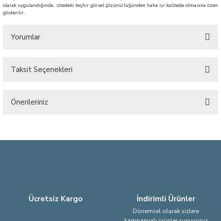
olarak uygulandığında, sitedeki teşhir görsel çözünürlüğünden haha iyi kalitede olmasına özen
gösterilir.
Yorumlar
Taksit Seçenekleri
Bu ürüne ilk yorumu siz yapın!
Önerileriniz
Yorum Yaz
Bu ürünün fiyat bilgisi, resim, ürün açıklamalarında ve diğer konularda
yetersiz gördüğünüz noktaları öneri formunu kullanarak tarafımıza
iletebilirsiniz.
Görüş ve önerileriniz için teşekkür ederiz.
Ürün resmi kalitesiz, bozuk veya görüntülenemiyor.
Ürün açıklamasında eksik bilgiler bulunuyor.
Ücretsiz Kargo
İndirimli Ürünler
Ürün bilgilerinde hatalar bulunuyor.
Dönemsel olarak sizlere
kampanyalı ürünler sunuyoruz