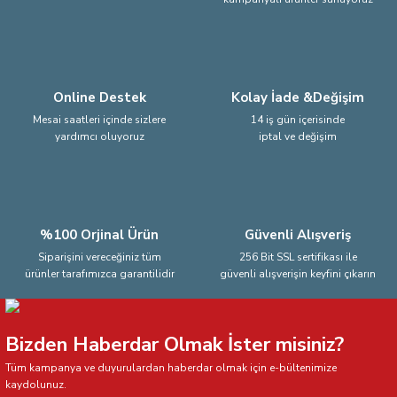
Ürün fiyatı diğer sitelerden daha pahalı.
Bu ürüne benzer farklı alternatifler olmalı.
Online Destek
Kolay İade &Değişim
Mesai saatleri içinde sizlere
14 iş gün içerisinde
yardımcı oluyoruz
iptal ve değişim
Gönder
%100 Orjinal Ürün
Güvenli Alışveriş
Siparişini vereceğiniz tüm
256 Bit SSL sertifikası ile
ürünler tarafımızca garantilidir
güvenli alışverişin keyfini çıkarın
Bizden Haberdar Olmak İster misiniz?
Tüm kampanya ve duyurulardan haberdar olmak için e-bültenimize
kaydolunuz.