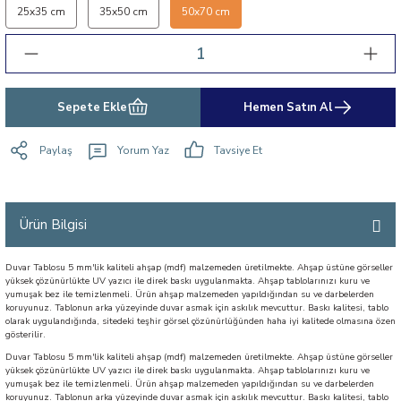
25x35 cm
35x50 cm
50x70 cm
Sepete Ekle
Hemen Satın Al
Paylaş
Yorum Yaz
Tavsiye Et
Ürün Bilgisi
Duvar Tablosu 5 mm'lik kaliteli ahşap (mdf) malzemeden üretilmekte. Ahşap üstüne görseller
yüksek çözünürlükte UV yazıcı ile direk baskı uygulanmakta. Ahşap tablolarınızı kuru ve
yumuşak bez ile temizlenmeli. Ürün ahşap malzemeden yapıldığından su ve darbelerden
koruyunuz. Tablonun arka yüzeyinde duvar asmak için askılık mevcuttur. Baskı kalitesi, tablo
olarak uygulandığında, sitedeki teşhir görsel çözünürlüğünden haha iyi kalitede olmasına özen
gösterilir.
Duvar Tablosu 5 mm'lik kaliteli ahşap (mdf) malzemeden üretilmekte. Ahşap üstüne görseller
yüksek çözünürlükte UV yazıcı ile direk baskı uygulanmakta. Ahşap tablolarınızı kuru ve
yumuşak bez ile temizlenmeli. Ürün ahşap malzemeden yapıldığından su ve darbelerden
koruyunuz. Tablonun arka yüzeyinde duvar asmak için askılık mevcuttur. Baskı kalitesi, tablo