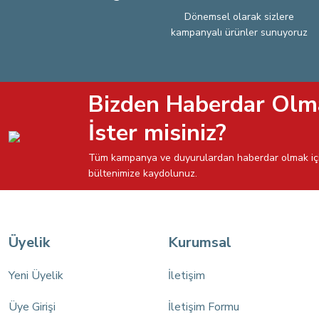
Dönemsel olarak sizlere
kampanyalı ürünler sunuyoruz
Bizden Haberdar Olm
İster misiniz?
Tüm kampanya ve duyurulardan haberdar olmak iç
bültenimize kaydolunuz.
Üyelik
Kurumsal
Yeni Üyelik
İletişim
Üye Girişi
İletişim Formu