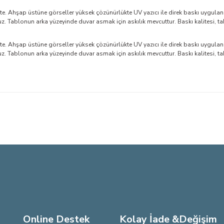
. Ahşap üstüne görseller yüksek çözünürlükte UV yazıcı ile direk baskı uygulan
Tablonun arka yüzeyinde duvar asmak için askılık mevcuttur. Baskı kalitesi, ta
. Ahşap üstüne görseller yüksek çözünürlükte UV yazıcı ile direk baskı uygulan
Tablonun arka yüzeyinde duvar asmak için askılık mevcuttur. Baskı kalitesi, ta
larda yetersiz gördüğünüz noktaları öneri formunu kullanarak tarafımıza iletebi
Bu ürüne ilk yorumu siz yapın!
Yorum Yaz
Online Destek
Kolay İade &Değişim