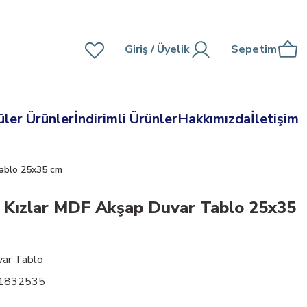
Giriş
/ Üyelik
Sepetim
ler Ürünler
İndirimli Ürünler
Hakkımızda
İletişim
Tablo 25x35 cm
n Kızlar MDF Akşap Duvar Tablo 25x35
ar Tablo
01832535