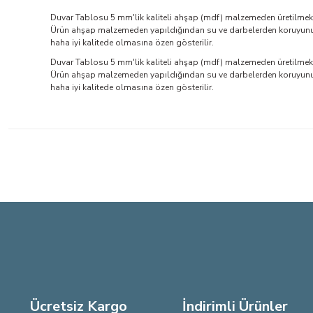
Duvar Tablosu 5 mm'lik kaliteli ahşap (mdf) malzemeden üretilmekte
Ürün ahşap malzemeden yapıldığından su ve darbelerden koruyunuz. 
haha iyi kalitede olmasına özen gösterilir.
Duvar Tablosu 5 mm'lik kaliteli ahşap (mdf) malzemeden üretilmekte
Ürün ahşap malzemeden yapıldığından su ve darbelerden koruyunuz. 
haha iyi kalitede olmasına özen gösterilir.
Bu ürünün fiyat bilgisi, resim, ürün açıklamalarında ve diğer konu
Görüş ve önerileriniz için teşekkür ederiz.
Ürün resmi kalitesiz, bozuk veya görüntülenemiyor.
Ürün açıklamasında eksik bilgiler bulunuyor.
Ürün bilgilerinde hatalar bulunuyor.
Ürün fiyatı diğer sitelerden daha pahalı.
Bu ürüne benzer farklı alternatifler olmalı.
Ücretsiz Kargo
İndirimli Ürünler