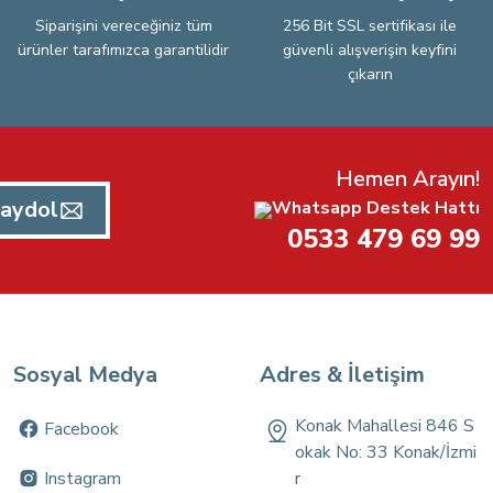
Siparişini vereceğiniz tüm
256 Bit SSL sertifikası ile
ürünler tarafımızca garantilidir
güvenli alışverişin keyfini
çıkarın
Hemen Arayın!
aydol
Whatsapp Destek Hattı
0533 479 69 99
Sosyal Medya
Adres & İletişim
Konak Mahallesi 846 S
Facebook
okak No: 33 Konak/İzmi
Instagram
r