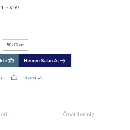
TL + KDV
50x70 cm
kle
Hemen Satın Al
az
Tavsiye Et
eri
Önerileriniz