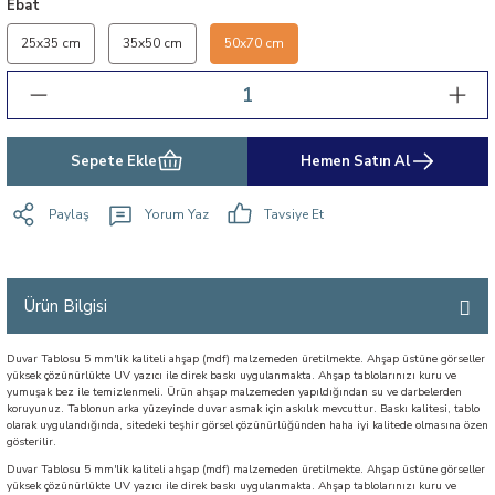
Ebat
25x35 cm
35x50 cm
50x70 cm
Sepete Ekle
Hemen Satın Al
Paylaş
Yorum Yaz
Tavsiye Et
Ürün Bilgisi
Duvar Tablosu 5 mm'lik kaliteli ahşap (mdf) malzemeden üretilmekte. Ahşap üstüne görseller
yüksek çözünürlükte UV yazıcı ile direk baskı uygulanmakta. Ahşap tablolarınızı kuru ve
yumuşak bez ile temizlenmeli. Ürün ahşap malzemeden yapıldığından su ve darbelerden
koruyunuz. Tablonun arka yüzeyinde duvar asmak için askılık mevcuttur. Baskı kalitesi, tablo
olarak uygulandığında, sitedeki teşhir görsel çözünürlüğünden haha iyi kalitede olmasına özen
gösterilir.
Duvar Tablosu 5 mm'lik kaliteli ahşap (mdf) malzemeden üretilmekte. Ahşap üstüne görseller
yüksek çözünürlükte UV yazıcı ile direk baskı uygulanmakta. Ahşap tablolarınızı kuru ve