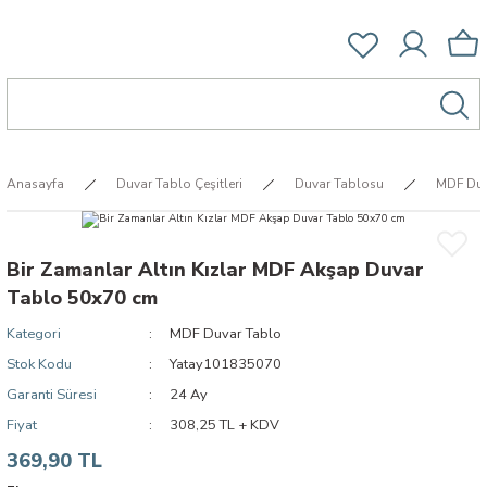
Anasayfa
Duvar Tablo Çeşitleri
Duvar Tablosu
MDF Duv
Bir Zamanlar Altın Kızlar MDF Akşap Duvar
Tablo 50x70 cm
Kategori
MDF Duvar Tablo
Stok Kodu
Yatay101835070
Garanti Süresi
24 Ay
Fiyat
308,25 TL + KDV
369,90 TL