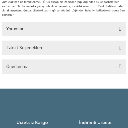
yumuşak bez ile temizlenmeli. Ürün ahşap malzemeden yapıldığından su ve darbelerden
koruyunuz. Tablonun arka yüzeyinde duvar asmak için askılık mevcuttur. Baskı kalitesi, tablo
olarak uygulandığında, sitedeki teşhir görsel çözünürlüğünden haha iyi kalitede olmasına özen
gösterilir.
Yorumlar
Taksit Seçenekleri
Bu ürüne ilk yorumu siz yapın!
Önerileriniz
Yorum Yaz
Bu ürünün fiyat bilgisi, resim, ürün açıklamalarında ve diğer konularda
yetersiz gördüğünüz noktaları öneri formunu kullanarak tarafımıza
iletebilirsiniz.
Görüş ve önerileriniz için teşekkür ederiz.
Ürün resmi kalitesiz, bozuk veya görüntülenemiyor.
Ürün açıklamasında eksik bilgiler bulunuyor.
Ücretsiz Kargo
İndirimli Ürünler
Ürün bilgilerinde hatalar bulunuyor.