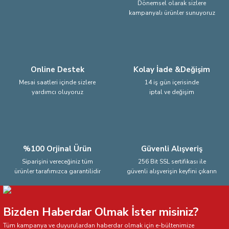
Dönemsel olarak sizlere
kampanyalı ürünler sunuyoruz
Ürün fiyatı diğer sitelerden daha pahalı.
Bu ürüne benzer farklı alternatifler olmalı.
Online Destek
Kolay İade &Değişim
Mesai saatleri içinde sizlere
14 iş gün içerisinde
yardımcı oluyoruz
iptal ve değişim
Gönder
%100 Orjinal Ürün
Güvenli Alışveriş
Siparişini vereceğiniz tüm
256 Bit SSL sertifikası ile
ürünler tarafımızca garantilidir
güvenli alışverişin keyfini çıkarın
Bizden Haberdar Olmak İster misiniz?
Tüm kampanya ve duyurulardan haberdar olmak için e-bültenimize