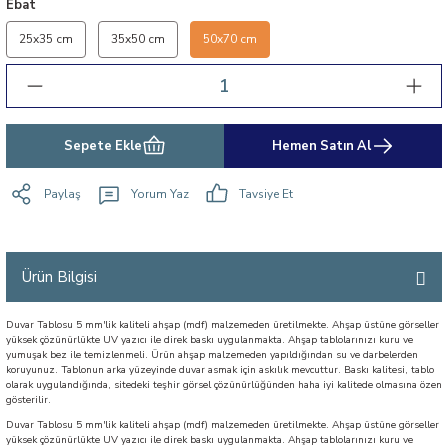
Ebat
25x35 cm
35x50 cm
50x70 cm
Sepete Ekle
Hemen Satın Al
Paylaş
Yorum Yaz
Tavsiye Et
Ürün Bilgisi
Duvar Tablosu 5 mm'lik kaliteli ahşap (mdf) malzemeden üretilmekte. Ahşap üstüne görseller
yüksek çözünürlükte UV yazıcı ile direk baskı uygulanmakta. Ahşap tablolarınızı kuru ve
yumuşak bez ile temizlenmeli. Ürün ahşap malzemeden yapıldığından su ve darbelerden
koruyunuz. Tablonun arka yüzeyinde duvar asmak için askılık mevcuttur. Baskı kalitesi, tablo
olarak uygulandığında, sitedeki teşhir görsel çözünürlüğünden haha iyi kalitede olmasına özen
gösterilir.
Duvar Tablosu 5 mm'lik kaliteli ahşap (mdf) malzemeden üretilmekte. Ahşap üstüne görseller
yüksek çözünürlükte UV yazıcı ile direk baskı uygulanmakta. Ahşap tablolarınızı kuru ve