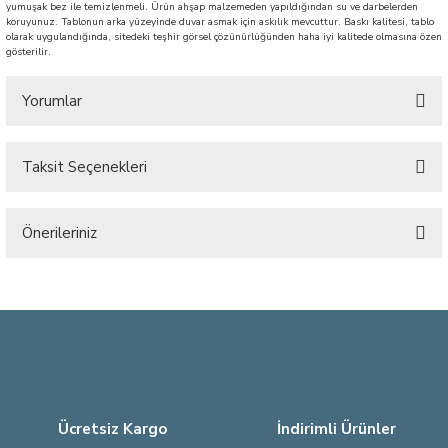
yumuşak bez ile temizlenmeli. Ürün ahşap malzemeden yapıldığından su ve darbelerden
koruyunuz. Tablonun arka yüzeyinde duvar asmak için askılık mevcuttur. Baskı kalitesi, tablo
olarak uygulandığında, sitedeki teşhir görsel çözünürlüğünden haha iyi kalitede olmasına özen
gösterilir.
Yorumlar
Taksit Seçenekleri
Bu ürüne ilk yorumu siz yapın!
Önerileriniz
Yorum Yaz
Bu ürünün fiyat bilgisi, resim, ürün açıklamalarında ve diğer konularda
yetersiz gördüğünüz noktaları öneri formunu kullanarak tarafımıza
iletebilirsiniz.
Görüş ve önerileriniz için teşekkür ederiz.
Ürün resmi kalitesiz, bozuk veya görüntülenemiyor.
Ürün açıklamasında eksik bilgiler bulunuyor.
Ücretsiz Kargo
İndirimli Ürünler
Ürün bilgilerinde hatalar bulunuyor.