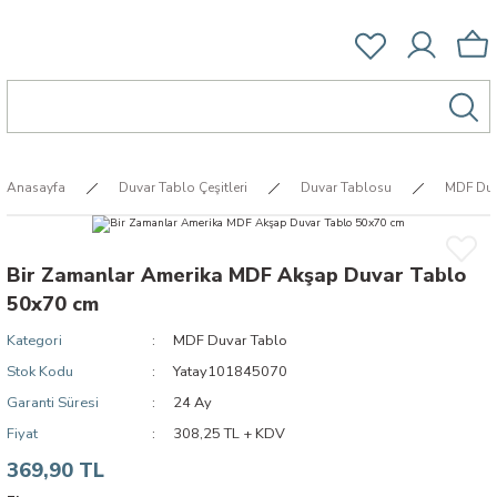
Anasayfa
Duvar Tablo Çeşitleri
Duvar Tablosu
MDF Duv
Bir Zamanlar Amerika MDF Akşap Duvar Tablo
50x70 cm
Kategori
MDF Duvar Tablo
Stok Kodu
Yatay101845070
Garanti Süresi
24 Ay
Fiyat
308,25 TL + KDV
369,90 TL