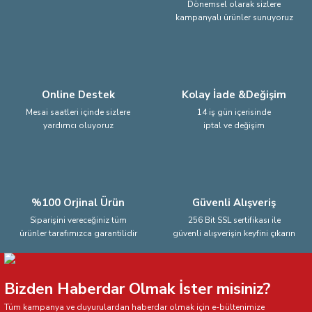
Dönemsel olarak sizlere
kampanyalı ürünler sunuyoruz
Ürün fiyatı diğer sitelerden daha pahalı.
Bu ürüne benzer farklı alternatifler olmalı.
Online Destek
Kolay İade &Değişim
Mesai saatleri içinde sizlere
14 iş gün içerisinde
yardımcı oluyoruz
iptal ve değişim
Gönder
%100 Orjinal Ürün
Güvenli Alışveriş
Siparişini vereceğiniz tüm
256 Bit SSL sertifikası ile
ürünler tarafımızca garantilidir
güvenli alışverişin keyfini çıkarın
Bizden Haberdar Olmak İster misiniz?
Tüm kampanya ve duyurulardan haberdar olmak için e-bültenimize