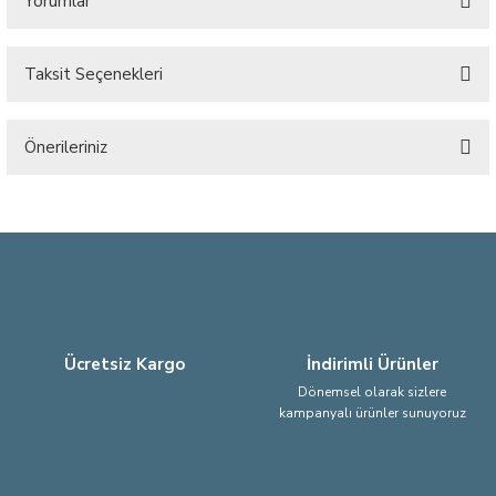
Yorumlar
Taksit Seçenekleri
Bu ürüne ilk yorumu siz yapın!
Önerileriniz
Yorum Yaz
Bu ürünün fiyat bilgisi, resim, ürün açıklamalarında ve diğer konularda
yetersiz gördüğünüz noktaları öneri formunu kullanarak tarafımıza
iletebilirsiniz.
Görüş ve önerileriniz için teşekkür ederiz.
Ürün resmi kalitesiz, bozuk veya görüntülenemiyor.
Ürün açıklamasında eksik bilgiler bulunuyor.
Ücretsiz Kargo
İndirimli Ürünler
Ürün bilgilerinde hatalar bulunuyor.
Dönemsel olarak sizlere
kampanyalı ürünler sunuyoruz
Ürün fiyatı diğer sitelerden daha pahalı.
Bu ürüne benzer farklı alternatifler olmalı.