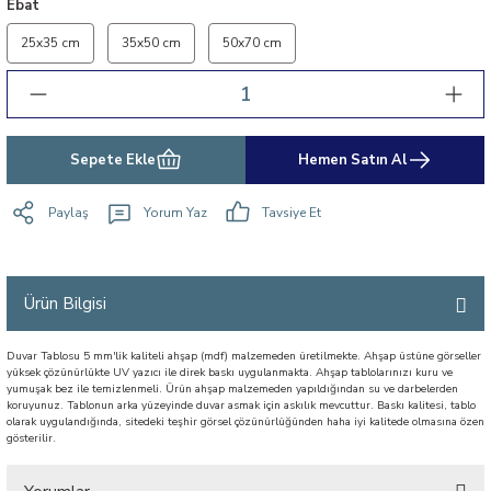
Ebat
25x35 cm
35x50 cm
50x70 cm
Sepete Ekle
Hemen Satın Al
Paylaş
Yorum Yaz
Tavsiye Et
Ürün Bilgisi
Duvar Tablosu 5 mm'lik kaliteli ahşap (mdf) malzemeden üretilmekte. Ahşap üstüne görseller
yüksek çözünürlükte UV yazıcı ile direk baskı uygulanmakta. Ahşap tablolarınızı kuru ve
yumuşak bez ile temizlenmeli. Ürün ahşap malzemeden yapıldığından su ve darbelerden
koruyunuz. Tablonun arka yüzeyinde duvar asmak için askılık mevcuttur. Baskı kalitesi, tablo
olarak uygulandığında, sitedeki teşhir görsel çözünürlüğünden haha iyi kalitede olmasına özen
gösterilir.