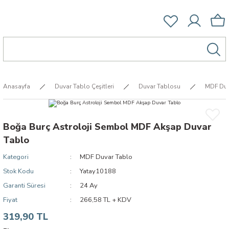
Anasayfa
Duvar Tablo Çeşitleri
Duvar Tablosu
MDF Duv
Boğa Burç Astroloji Sembol MDF Akşap Duvar
Tablo
Kategori
MDF Duvar Tablo
Stok Kodu
Yatay10188
Garanti Süresi
24 Ay
Fiyat
266,58 TL + KDV
319,90 TL