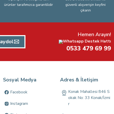
ürünler tarafımızca garantilidir
güvenli alışverişin keyfini
çıkarın
Hemen Arayın!
aydol
Whatsapp Destek Hattı
0533 479 69 99
Sosyal Medya
Adres & İletişim
Konak Mahallesi 846 S
Facebook
okak No: 33 Konak/İzmi
Instagram
r