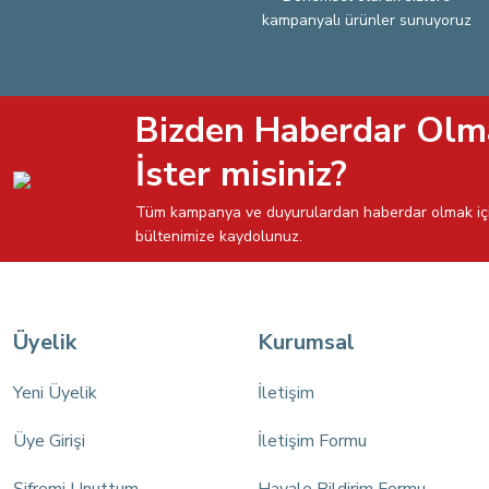
kampanyalı ürünler sunuyoruz
Bizden Haberdar Olm
İster misiniz?
Tüm kampanya ve duyurulardan haberdar olmak iç
bültenimize kaydolunuz.
Üyelik
Kurumsal
Yeni Üyelik
İletişim
Üye Girişi
İletişim Formu
Şifremi Unuttum
Havale Bildirim Formu