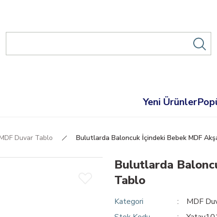
Yeni Ürünler
Popü
MDF Duvar Tablo
Bulutlarda Baloncuk İçindeki Bebek MDF Akş
Bulutlarda Balonc
Tablo
Kategori
MDF Duv
Stok Kodu
Yatay10