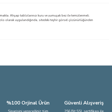
makta. Ahşap tablolarınızı kuru ve yumuşak bez ile temizlenmeli.
blo olarak uygulandığında, sitedeki teşhir görsel çözünürlüğünden
lirsiniz.
%100 Orjinal Ürün
Güvenli Alışveriş
Siparişini vereceğiniz tüm
256 Bit SSL sertifikası ile