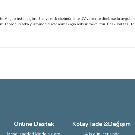
. Ahşap üstüne görseller yüksek çözünürlükte UV yazıcı ile direk baskı uygulan
Tablonun arka yüzeyinde duvar asmak için askılık mevcuttur. Baskı kalitesi, ta
larda yetersiz gördüğünüz noktaları öneri formunu kullanarak tarafımıza iletebi
Bu ürüne ilk yorumu siz yapın!
Yorum Yaz
Online Destek
Kolay İade &Değişim
Mesai saatleri içinde sizlere
14 iş gün içerisinde