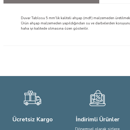
Duvar Tablosu 5 mm'lik kaliteli ahşap (mdf) malzemeden üretilmekte
Ürün ahşap malzemeden yapıldığından su ve darbelerden koruyunuz. 
haha iyi kalitede olmasına özen gösterilir.
Bu ürünün fiyat bilgisi, resim, ürün açıklamalarında ve diğer konu
Görüş ve önerileriniz için teşekkür ederiz.
Ürün resmi kalitesiz, bozuk veya görüntülenemiyor.
Ürün açıklamasında eksik bilgiler bulunuyor.
Ürün bilgilerinde hatalar bulunuyor.
Ürün fiyatı diğer sitelerden daha pahalı.
Bu ürüne benzer farklı alternatifler olmalı.
Ücretsiz Kargo
İndirimli Ürünler
Dönemsel olarak sizlere