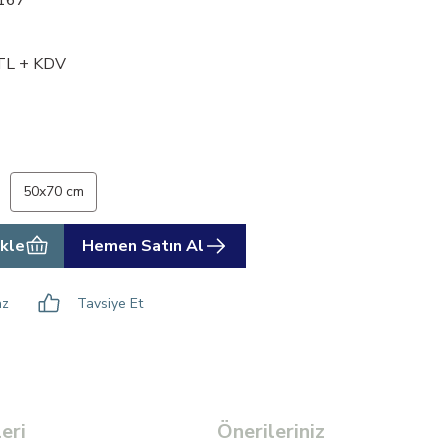
TL + KDV
50x70 cm
kle
Hemen Satın Al
az
Tavsiye Et
eri
Önerileriniz