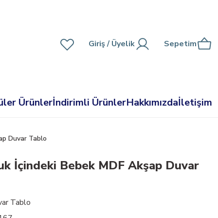
Giriş
/ Üyelik
Sepetim
ler Ürünler
İndirimli Ürünler
Hakkımızda
İletişim
ap Duvar Tablo
uk İçindeki Bebek MDF Akşap Duvar
ar Tablo
167