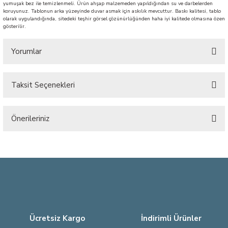
yumuşak bez ile temizlenmeli. Ürün ahşap malzemeden yapıldığından su ve darbelerden
koruyunuz. Tablonun arka yüzeyinde duvar asmak için askılık mevcuttur. Baskı kalitesi, tablo
olarak uygulandığında, sitedeki teşhir görsel çözünürlüğünden haha iyi kalitede olmasına özen
gösterilir.
Yorumlar
Taksit Seçenekleri
Bu ürüne ilk yorumu siz yapın!
Önerileriniz
Yorum Yaz
Bu ürünün fiyat bilgisi, resim, ürün açıklamalarında ve diğer konularda
yetersiz gördüğünüz noktaları öneri formunu kullanarak tarafımıza
iletebilirsiniz.
Görüş ve önerileriniz için teşekkür ederiz.
Ürün resmi kalitesiz, bozuk veya görüntülenemiyor.
Ürün açıklamasında eksik bilgiler bulunuyor.
Ücretsiz Kargo
İndirimli Ürünler
Ürün bilgilerinde hatalar bulunuyor.