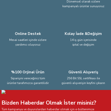
Dönemsel olarak sizlere
kampanyalı ürünler sunuyoruz
Ürün fiyatı diğer sitelerden daha pahalı.
Bu ürüne benzer farklı alternatifler olmalı.
Online Destek
Kolay İade &Değişim
Mesai saatleri içinde sizlere
14 iş gün içerisinde
yardımcı oluyoruz
iptal ve değişim
Gönder
%100 Orjinal Ürün
Güvenli Alışveriş
Siparişini vereceğiniz tüm
256 Bit SSL sertifikası ile
ürünler tarafımızca garantilidir
güvenli alışverişin keyfini çıkarın
Bizden Haberdar Olmak İster misiniz?
Tüm kampanya ve duyurulardan haberdar olmak için e-bültenimize