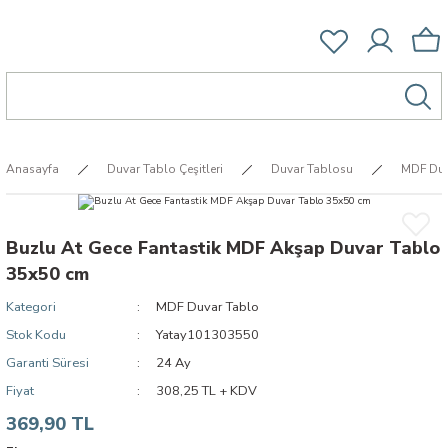
Anasayfa
Duvar Tablo Çeşitleri
Duvar Tablosu
MDF Duv
Buzlu At Gece Fantastik MDF Akşap Duvar Tablo
35x50 cm
Kategori
MDF Duvar Tablo
Stok Kodu
Yatay101303550
Garanti Süresi
24 Ay
Fiyat
308,25 TL + KDV
369,90 TL