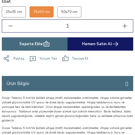
Ebat
25x35 cm
35x50 cm
50x70 cm
Sepete Ekle
Hemen Satın Al
Paylaş
Yorum Yaz
Tavsiye Et
Ürün Bilgisi
Duvar Tablosu 5 mm'lik kaliteli ahşap (mdf) malzemeden üretilmekte. Ahşap üstüne görseller
yüksek çözünürlükte UV yazıcı ile direk baskı uygulanmakta. Ahşap tablolarınızı kuru ve
yumuşak bez ile temizlenmeli. Ürün ahşap malzemeden yapıldığından su ve darbelerden
koruyunuz. Tablonun arka yüzeyinde duvar asmak için askılık mevcuttur. Baskı kalitesi, tablo
olarak uygulandığında, sitedeki teşhir görsel çözünürlüğünden haha iyi kalitede olmasına özen
gösterilir.
Duvar Tablosu 5 mm'lik kaliteli ahşap (mdf) malzemeden üretilmekte. Ahşap üstüne görseller
yüksek çözünürlükte UV yazıcı ile direk baskı uygulanmakta. Ahşap tablolarınızı kuru ve