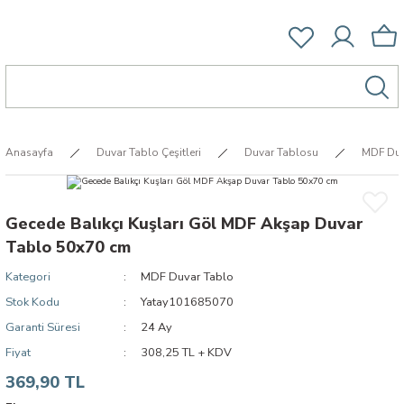
Anasayfa
Duvar Tablo Çeşitleri
Duvar Tablosu
MDF Duv
Gecede Balıkçı Kuşları Göl MDF Akşap Duvar
Tablo 50x70 cm
Kategori
MDF Duvar Tablo
Stok Kodu
Yatay101685070
Garanti Süresi
24 Ay
Fiyat
308,25 TL + KDV
369,90 TL