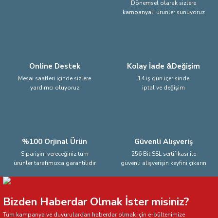
Dönemsel olarak sizlere
kampanyalı ürünler sunuyoruz
Ürün fiyatı diğer sitelerden daha pahalı.
Bu ürüne benzer farklı alternatifler olmalı.
Online Destek
Kolay İade &Değişim
Mesai saatleri içinde sizlere
14 iş gün içerisinde
yardımcı oluyoruz
iptal ve değişim
Gönder
%100 Orjinal Ürün
Güvenli Alışveriş
Siparişini vereceğiniz tüm
256 Bit SSL sertifikası ile
ürünler tarafımızca garantilidir
güvenli alışverişin keyfini çıkarın
Bizden Haberdar Olmak İster misiniz?
Tüm kampanya ve duyurulardan haberdar olmak için e-bültenimize