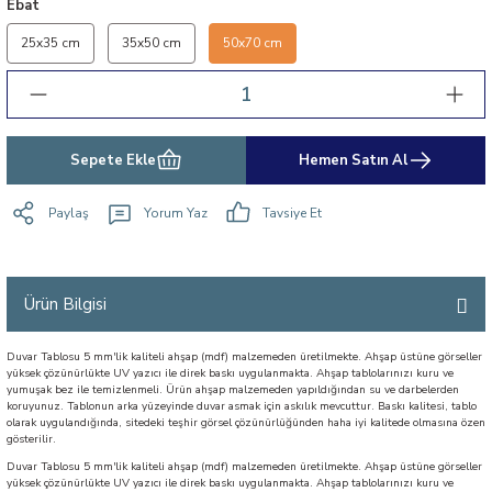
Ebat
25x35 cm
35x50 cm
50x70 cm
Sepete Ekle
Hemen Satın Al
Paylaş
Yorum Yaz
Tavsiye Et
Ürün Bilgisi
Duvar Tablosu 5 mm'lik kaliteli ahşap (mdf) malzemeden üretilmekte. Ahşap üstüne görseller
yüksek çözünürlükte UV yazıcı ile direk baskı uygulanmakta. Ahşap tablolarınızı kuru ve
yumuşak bez ile temizlenmeli. Ürün ahşap malzemeden yapıldığından su ve darbelerden
koruyunuz. Tablonun arka yüzeyinde duvar asmak için askılık mevcuttur. Baskı kalitesi, tablo
olarak uygulandığında, sitedeki teşhir görsel çözünürlüğünden haha iyi kalitede olmasına özen
gösterilir.
Duvar Tablosu 5 mm'lik kaliteli ahşap (mdf) malzemeden üretilmekte. Ahşap üstüne görseller
yüksek çözünürlükte UV yazıcı ile direk baskı uygulanmakta. Ahşap tablolarınızı kuru ve