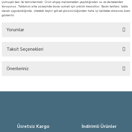
yumuşak bez ile temizlenmeli. Ürün ahşap malzemeden yapıldığından su ve darbelerden
koruyunuz. Tablonun arka yüzeyinde duvar asmak için askılık mevcuttur. Baskı kalitesi, tablo
olarak uygulandığında, sitedeki teşhir görsel çözünürlüğünden haha iyi kalitede olmasına özen
gösterilir.
Yorumlar
Taksit Seçenekleri
Bu ürüne ilk yorumu siz yapın!
Önerileriniz
Yorum Yaz
Bu ürünün fiyat bilgisi, resim, ürün açıklamalarında ve diğer konularda
yetersiz gördüğünüz noktaları öneri formunu kullanarak tarafımıza
iletebilirsiniz.
Görüş ve önerileriniz için teşekkür ederiz.
Ürün resmi kalitesiz, bozuk veya görüntülenemiyor.
Ürün açıklamasında eksik bilgiler bulunuyor.
Ücretsiz Kargo
İndirimli Ürünler
Ürün bilgilerinde hatalar bulunuyor.