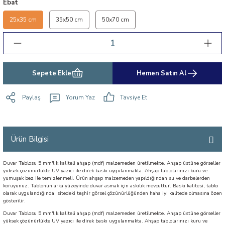
Ebat
25x35 cm
35x50 cm
50x70 cm
Sepete Ekle
Hemen Satın Al
Paylaş
Yorum Yaz
Tavsiye Et
Ürün Bilgisi
Duvar Tablosu 5 mm'lik kaliteli ahşap (mdf) malzemeden üretilmekte. Ahşap üstüne görseller
yüksek çözünürlükte UV yazıcı ile direk baskı uygulanmakta. Ahşap tablolarınızı kuru ve
yumuşak bez ile temizlenmeli. Ürün ahşap malzemeden yapıldığından su ve darbelerden
koruyunuz. Tablonun arka yüzeyinde duvar asmak için askılık mevcuttur. Baskı kalitesi, tablo
olarak uygulandığında, sitedeki teşhir görsel çözünürlüğünden haha iyi kalitede olmasına özen
gösterilir.
Duvar Tablosu 5 mm'lik kaliteli ahşap (mdf) malzemeden üretilmekte. Ahşap üstüne görseller
yüksek çözünürlükte UV yazıcı ile direk baskı uygulanmakta. Ahşap tablolarınızı kuru ve