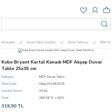
Anasayfa
Duvar Tablo Çeşitleri
Duvar Tablosu
MDF Duv
Kobe Bryant Kartal Kanadı MDF Akşap Duvar
Tablo 25x35 cm
Kategori
MDF Duvar Tablo
Stok Kodu
Yatay101462535
Garanti Süresi
24 Ay
Fiyat
266,58 TL + KDV
319,90 TL