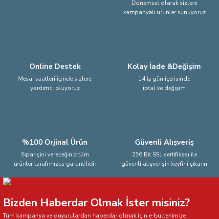
Dönemsel olarak sizlere
kampanyalı ürünler sunuyoruz
Ürün fiyatı diğer sitelerden daha pahalı.
Bu ürüne benzer farklı alternatifler olmalı.
Online Destek
Kolay İade &Değişim
Mesai saatleri içinde sizlere
14 iş gün içerisinde
yardımcı oluyoruz
iptal ve değişim
Gönder
%100 Orjinal Ürün
Güvenli Alışveriş
Siparişini vereceğiniz tüm
256 Bit SSL sertifikası ile
ürünler tarafımızca garantilidir
güvenli alışverişin keyfini çıkarın
Bizden Haberdar Olmak İster misiniz?
Tüm kampanya ve duyurulardan haberdar olmak için e-bültenimize