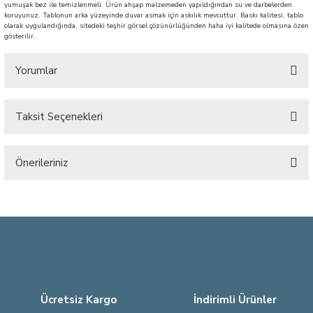
yumuşak bez ile temizlenmeli. Ürün ahşap malzemeden yapıldığından su ve darbelerden
koruyunuz. Tablonun arka yüzeyinde duvar asmak için askılık mevcuttur. Baskı kalitesi, tablo
olarak uygulandığında, sitedeki teşhir görsel çözünürlüğünden haha iyi kalitede olmasına özen
gösterilir.
Yorumlar
Taksit Seçenekleri
Bu ürüne ilk yorumu siz yapın!
Önerileriniz
Yorum Yaz
Bu ürünün fiyat bilgisi, resim, ürün açıklamalarında ve diğer konularda
yetersiz gördüğünüz noktaları öneri formunu kullanarak tarafımıza
iletebilirsiniz.
Görüş ve önerileriniz için teşekkür ederiz.
Ürün resmi kalitesiz, bozuk veya görüntülenemiyor.
Ürün açıklamasında eksik bilgiler bulunuyor.
Ücretsiz Kargo
İndirimli Ürünler
Ürün bilgilerinde hatalar bulunuyor.