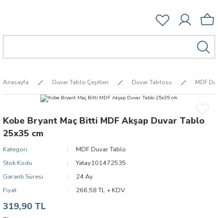
Anasayfa
Duvar Tablo Çeşitleri
Duvar Tablosu
MDF Duv
Kobe Bryant Maç Bitti MDF Akşap Duvar Tablo
25x35 cm
Kategori
MDF Duvar Tablo
Stok Kodu
Yatay101472535
Garanti Süresi
24 Ay
Fiyat
266,58 TL + KDV
319,90 TL