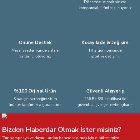
Dönemsel olarak sizlere
kampanyalı ürünler sunuyoruz
Ürün fiyatı diğer sitelerden daha pahalı.
Bu ürüne benzer farklı alternatifler olmalı.
Online Destek
Kolay İade &Değişim
Mesai saatleri içinde sizlere
14 iş gün içerisinde
yardımcı oluyoruz
iptal ve değişim
Gönder
%100 Orjinal Ürün
Güvenli Alışveriş
Siparişini vereceğiniz tüm
256 Bit SSL sertifikası ile
ürünler tarafımızca garantilidir
güvenli alışverişin keyfini çıkarın
Bizden Haberdar Olmak İster misiniz?
Tüm kampanya ve duyurulardan haberdar olmak için e-bültenimize