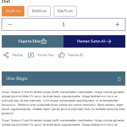
Ebat
25x35 cm
35x50 cm
50x70 cm
Sepete Ekle
Hemen Satın Al
Paylaş
Yorum Yaz
Tavsiye Et
Ürün Bilgisi
Duvar Tablosu 5 mm'lik kaliteli ahşap (mdf) malzemeden üretilmekte. Ahşap üstüne görseller
yüksek çözünürlükte UV yazıcı ile direk baskı uygulanmakta. Ahşap tablolarınızı kuru ve
yumuşak bez ile temizlenmeli. Ürün ahşap malzemeden yapıldığından su ve darbelerden
koruyunuz. Tablonun arka yüzeyinde duvar asmak için askılık mevcuttur. Baskı kalitesi, tablo
olarak uygulandığında, sitedeki teşhir görsel çözünürlüğünden haha iyi kalitede olmasına özen
gösterilir.
Duvar Tablosu 5 mm'lik kaliteli ahşap (mdf) malzemeden üretilmekte. Ahşap üstüne görseller
yüksek çözünürlükte UV yazıcı ile direk baskı uygulanmakta. Ahşap tablolarınızı kuru ve