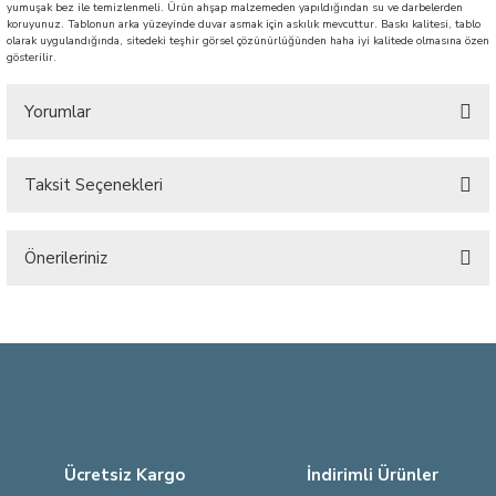
yumuşak bez ile temizlenmeli. Ürün ahşap malzemeden yapıldığından su ve darbelerden
koruyunuz. Tablonun arka yüzeyinde duvar asmak için askılık mevcuttur. Baskı kalitesi, tablo
olarak uygulandığında, sitedeki teşhir görsel çözünürlüğünden haha iyi kalitede olmasına özen
gösterilir.
Yorumlar
Taksit Seçenekleri
Bu ürüne ilk yorumu siz yapın!
Önerileriniz
Yorum Yaz
Bu ürünün fiyat bilgisi, resim, ürün açıklamalarında ve diğer konularda
yetersiz gördüğünüz noktaları öneri formunu kullanarak tarafımıza
iletebilirsiniz.
Görüş ve önerileriniz için teşekkür ederiz.
Ürün resmi kalitesiz, bozuk veya görüntülenemiyor.
Ürün açıklamasında eksik bilgiler bulunuyor.
Ücretsiz Kargo
İndirimli Ürünler
Ürün bilgilerinde hatalar bulunuyor.