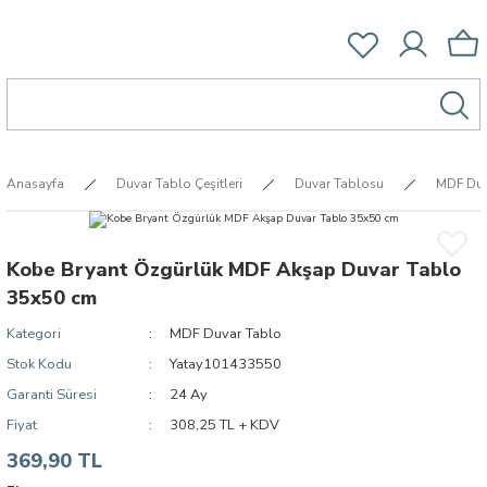
Anasayfa
Duvar Tablo Çeşitleri
Duvar Tablosu
MDF Duv
Kobe Bryant Özgürlük MDF Akşap Duvar Tablo
35x50 cm
Kategori
MDF Duvar Tablo
Stok Kodu
Yatay101433550
Garanti Süresi
24 Ay
Fiyat
308,25 TL + KDV
369,90 TL