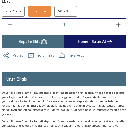
Ebat
25x35 cm
35x50 cm
50x70 cm
Sepete Ekle
Hemen Satın Al
Paylaş
Yorum Yaz
Tavsiye Et
Ürün Bilgisi
Duvar Tablosu 5 mm'lik kaliteli ahşap (mdf) malzemeden üretilmekte. Ahşap üstüne görseller
yüksek çözünürlükte UV yazıcı ile direk baskı uygulanmakta. Ahşap tablolarınızı kuru ve
yumuşak bez ile temizlenmeli. Ürün ahşap malzemeden yapıldığından su ve darbelerden
koruyunuz. Tablonun arka yüzeyinde duvar asmak için askılık mevcuttur. Baskı kalitesi, tablo
olarak uygulandığında, sitedeki teşhir görsel çözünürlüğünden haha iyi kalitede olmasına özen
gösterilir.
Duvar Tablosu 5 mm'lik kaliteli ahşap (mdf) malzemeden üretilmekte. Ahşap üstüne görseller
yüksek çözünürlükte UV yazıcı ile direk baskı uygulanmakta. Ahşap tablolarınızı kuru ve