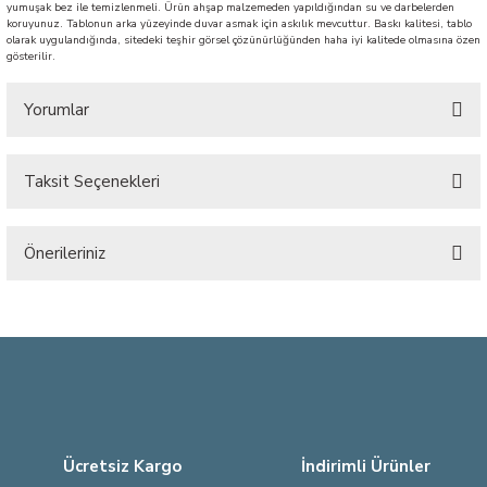
yumuşak bez ile temizlenmeli. Ürün ahşap malzemeden yapıldığından su ve darbelerden
koruyunuz. Tablonun arka yüzeyinde duvar asmak için askılık mevcuttur. Baskı kalitesi, tablo
olarak uygulandığında, sitedeki teşhir görsel çözünürlüğünden haha iyi kalitede olmasına özen
gösterilir.
Yorumlar
Taksit Seçenekleri
Bu ürüne ilk yorumu siz yapın!
Önerileriniz
Yorum Yaz
Bu ürünün fiyat bilgisi, resim, ürün açıklamalarında ve diğer konularda
yetersiz gördüğünüz noktaları öneri formunu kullanarak tarafımıza
iletebilirsiniz.
Görüş ve önerileriniz için teşekkür ederiz.
Ürün resmi kalitesiz, bozuk veya görüntülenemiyor.
Ürün açıklamasında eksik bilgiler bulunuyor.
Ücretsiz Kargo
İndirimli Ürünler
Ürün bilgilerinde hatalar bulunuyor.