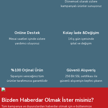
Dönemsel olarak sizlere
kampanyalı ürünler sunuyoruz
Ürün fiyatı diğer sitelerden daha pahalı.
Bu ürüne benzer farklı alternatifler olmalı.
Online Destek
Kolay İade &Değişim
Mesai saatleri içinde sizlere
14 iş gün içerisinde
yardımcı oluyoruz
iptal ve değişim
Gönder
%100 Orjinal Ürün
Güvenli Alışveriş
Siparişini vereceğiniz tüm
256 Bit SSL sertifikası ile
ürünler tarafımızca garantilidir
güvenli alışverişin keyfini çıkarın
Bizden Haberdar Olmak İster misiniz?
Tüm kampanya ve duyurulardan haberdar olmak için e-bültenimize