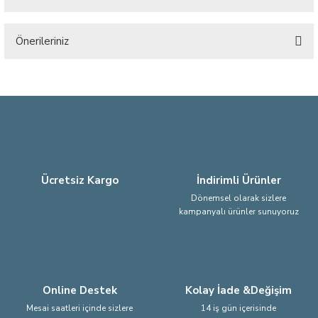
Bu ürüne ilk yorumu siz yapın!
Önerileriniz
Yorum Yaz
Bu ürünün fiyat bilgisi, resim, ürün açıklamalarında ve diğer konularda
yetersiz gördüğünüz noktaları öneri formunu kullanarak tarafımıza
iletebilirsiniz.
Görüş ve önerileriniz için teşekkür ederiz.
Ürün resmi kalitesiz, bozuk veya görüntülenemiyor.
Ürün açıklamasında eksik bilgiler bulunuyor.
Ücretsiz Kargo
İndirimli Ürünler
Ürün bilgilerinde hatalar bulunuyor.
Dönemsel olarak sizlere
kampanyalı ürünler sunuyoruz
Ürün fiyatı diğer sitelerden daha pahalı.
Bu ürüne benzer farklı alternatifler olmalı.
Online Destek
Kolay İade &Değişim
Mesai saatleri içinde sizlere
14 iş gün içerisinde